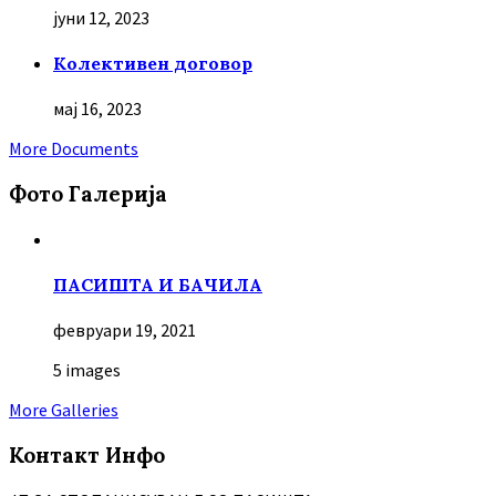
јуни 12, 2023
Колективен договор
мај 16, 2023
More Documents
Фото Галерија
ПАСИШТА И БАЧИЛА
февруари 19, 2021
5 images
More Galleries
Контакт Инфо