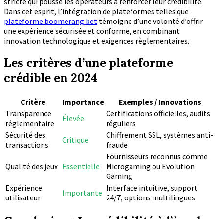
stricte qui pousse les opérateurs à renforcer leur crédibilité.
Dans cet esprit, l’intégration de plateformes telles que
plateforme boomerang bet
témoigne d’une volonté d’offrir
une expérience sécurisée et conforme, en combinant
innovation technologique et exigences règlementaires.
Les critères d’une plateforme
crédible en 2024
Critère
Importance
Exemples / Innovations
Transparence
Certifications officielles, audits
Élevée
réglementaire
réguliers
Sécurité des
Chiffrement SSL, systèmes anti-
Critique
transactions
fraude
Fournisseurs reconnus comme
Qualité des jeux
Essentielle
Microgaming ou Evolution
Gaming
Expérience
Interface intuitive, support
Importante
utilisateur
24/7, options multilingues