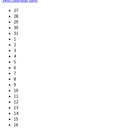
Skip calendar days
27
28
29
30
31
1
2
3
4
5
6
7
8
9
10
11
12
13
14
15
16