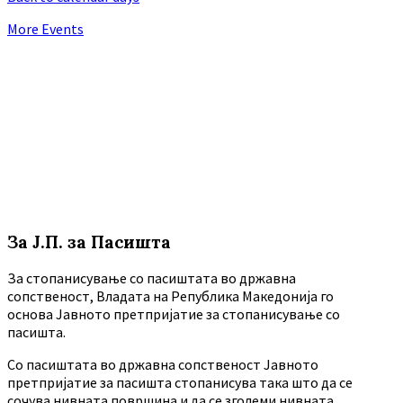
More Events
За Ј.П. за Пасишта
За стопанисување со пасиштата во државна
сопственост, Владата на Република Македонија го
основа Јавното претпријатие за стопанисување со
пасишта.
Co пасиштата во државна сопственост Јавното
претпријатие за пасишта стопанисува така што да се
сочува нивната површина и да се зголеми нивната