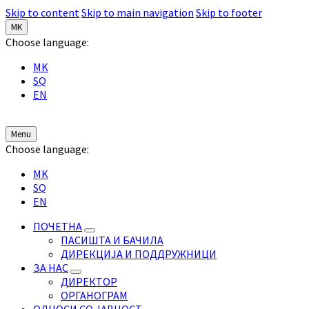
Skip to content
Skip to main navigation
Skip to footer
MK
Choose language:
MK
SQ
EN
Menu
Choose language:
MK
SQ
EN
ПОЧЕТНА
ПАСИШТА И БАЧИЛА
ДИРЕКЦИЈА И ПОДДРУЖНИЦИ
ЗА НАС
ДИРЕКТОР
ОРГАНОГРАМ