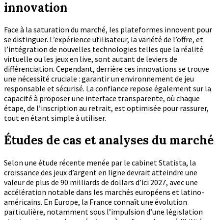
innovation
Face à la saturation du marché, les plateformes innovent pour
se distinguer. L’expérience utilisateur, la variété de l’offre, et
l’intégration de nouvelles technologies telles que la réalité
virtuelle ou les jeux en live, sont autant de leviers de
différenciation. Cependant, derrière ces innovations se trouve
une nécessité cruciale : garantir un environnement de jeu
responsable et sécurisé. La confiance repose également sur la
capacité à proposer une interface transparente, où chaque
étape, de l’inscription au retrait, est optimisée pour rassurer,
tout en étant simple à utiliser.
Études de cas et analyses du marché
Selon une étude récente menée par le cabinet Statista, la
croissance des jeux d’argent en ligne devrait atteindre une
valeur de plus de 90 milliards de dollars d’ici 2027, avec une
accélération notable dans les marchés européens et latino-
américains. En Europe, la France connaît une évolution
particulière, notamment sous l’impulsion d’une législation