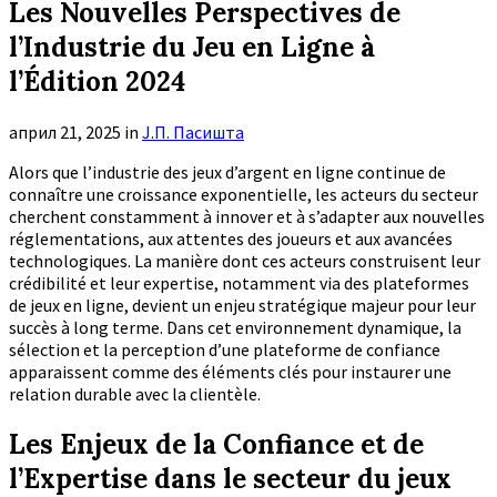
Les Nouvelles Perspectives de
l’Industrie du Jeu en Ligne à
l’Édition 2024
април 21, 2025
in
Ј.П. Пасишта
Alors que l’industrie des jeux d’argent en ligne continue de
connaître une croissance exponentielle, les acteurs du secteur
cherchent constamment à innover et à s’adapter aux nouvelles
réglementations, aux attentes des joueurs et aux avancées
technologiques. La manière dont ces acteurs construisent leur
crédibilité et leur expertise, notamment via des plateformes
de jeux en ligne, devient un enjeu stratégique majeur pour leur
succès à long terme. Dans cet environnement dynamique, la
sélection et la perception d’une plateforme de confiance
apparaissent comme des éléments clés pour instaurer une
relation durable avec la clientèle.
Les Enjeux de la Confiance et de
l’Expertise dans le secteur du jeux