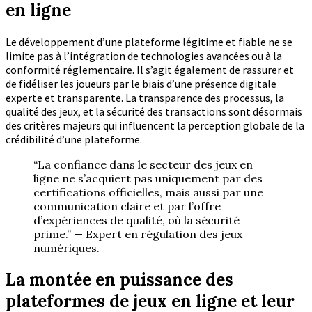
en ligne
Le développement d’une plateforme légitime et fiable ne se
limite pas à l’intégration de technologies avancées ou à la
conformité réglementaire. Il s’agit également de rassurer et
de fidéliser les joueurs par le biais d’une présence digitale
experte et transparente. La transparence des processus, la
qualité des jeux, et la sécurité des transactions sont désormais
des critères majeurs qui influencent la perception globale de la
crédibilité d’une plateforme.
“La confiance dans le secteur des jeux en
ligne ne s’acquiert pas uniquement par des
certifications officielles, mais aussi par une
communication claire et par l’offre
d’expériences de qualité, où la sécurité
prime.” — Expert en régulation des jeux
numériques.
La montée en puissance des
plateformes de jeux en ligne et leur