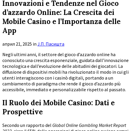
Innovazioni e Tendenze nel Gioco
d’azzardo Online: La Crescita dei
Mobile Casino e l’Importanza delle
App
април 21, 2025
in
Ј.П. Пасишта
Negli ultimi anni, il settore del gioco d’azzardo online ha
conosciuto una crescita esponenziale, guidata dall’innovazione
tecnologica e dall’evoluzione delle abitudini dei giocatori. La
diffusione di dispositivi mobili ha rivoluzionato il modo in cui gli
utenti interagiscono con i casinò digitali, portando a un
cambiamento di paradigma che rende il gioco d’azzardo più
accessibile, immediato e personalizzabile rispetto al passato.
Il Ruolo dei Mobile Casino: Dati e
Prospettive
Secondo un rapporto del
Global Online Gambling Market Report
2023
, circa il
65%
delle operazioni di gioco online avviene ormai