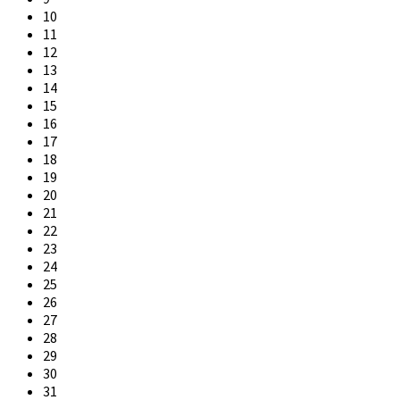
10
11
12
13
14
15
16
17
18
19
20
21
22
23
24
25
26
27
28
29
30
31