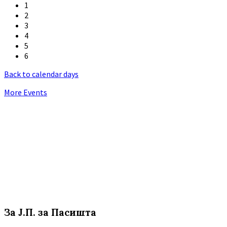
1
2
3
4
5
6
Back to calendar days
More Events
За Ј.П. за Пасишта