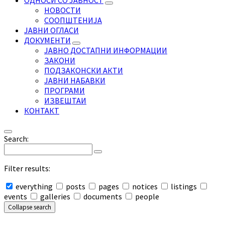
ОДНОСИ СО ЈАВНОСТ
НОВОСТИ
СООПШТЕНИЈА
ЈАВНИ ОГЛАСИ
ДОКУМЕНТИ
ЈАВНО ДОСТАПНИ ИНФОРМАЦИИ
ЗАКОНИ
ПОДЗАКОНСКИ АКТИ
ЈАВНИ НАБАВКИ
ПРОГРАМИ
ИЗВЕШТАИ
КОНТАКТ
Search:
Filter results:
everything
posts
pages
notices
listings
events
galleries
documents
people
Collapse search