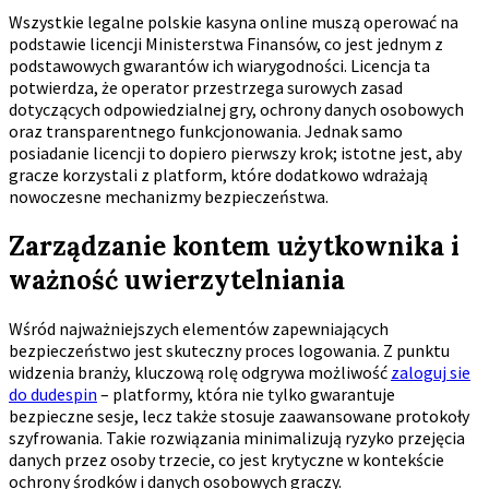
Wszystkie legalne polskie kasyna online muszą operować na
podstawie licencji Ministerstwa Finansów, co jest jednym z
podstawowych gwarantów ich wiarygodności. Licencja ta
potwierdza, że operator przestrzega surowych zasad
dotyczących odpowiedzialnej gry, ochrony danych osobowych
oraz transparentnego funkcjonowania. Jednak samo
posiadanie licencji to dopiero pierwszy krok; istotne jest, aby
gracze korzystali z platform, które dodatkowo wdrażają
nowoczesne mechanizmy bezpieczeństwa.
Zarządzanie kontem użytkownika i
ważność uwierzytelniania
Wśród najważniejszych elementów zapewniających
bezpieczeństwo jest skuteczny proces logowania. Z punktu
widzenia branży, kluczową rolę odgrywa możliwość
zaloguj sie
do dudespin
– platformy, która nie tylko gwarantuje
bezpieczne sesje, lecz także stosuje zaawansowane protokoły
szyfrowania. Takie rozwiązania minimalizują ryzyko przejęcia
danych przez osoby trzecie, co jest krytyczne w kontekście
ochrony środków i danych osobowych graczy.