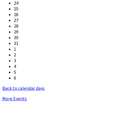
24
25
26
27
28
29
30
31
1
2
3
4
5
6
Back to calendar days
More Events