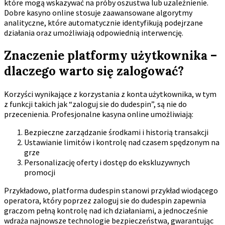
które mogą wskazywać na próby oszustwa lub uzależnienie.
Dobre kasyno online stosuje zaawansowane algorytmy
analityczne, które automatycznie identyfikują podejrzane
działania oraz umożliwiają odpowiednią interwencję.
Znaczenie platformy użytkownika –
dlaczego warto się zalogować?
Korzyści wynikające z korzystania z konta użytkownika, w tym
z funkcji takich jak “zaloguj sie do dudespin”, są nie do
przecenienia. Profesjonalne kasyna online umożliwiają:
Bezpieczne zarządzanie środkami i historią transakcji
Ustawianie limitów i kontrolę nad czasem spędzonym na
grze
Personalizację oferty i dostęp do ekskluzywnych
promocji
Przykładowo, platforma dudespin stanowi przykład wiodącego
operatora, który poprzez zaloguj sie do dudespin zapewnia
graczom pełną kontrolę nad ich działaniami, a jednocześnie
wdraża najnowsze technologie bezpieczeństwa, gwarantując