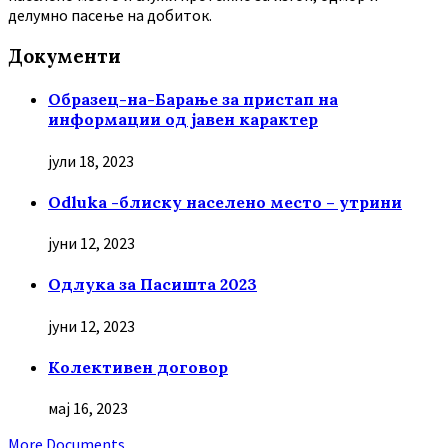
делумно пасење на добиток.
Документи
Образец-на-Барање за пристап на
информации од јавен карактер
јули 18, 2023
Odluka -блиску населено место – утрини
јуни 12, 2023
Oдлука за Пасишта 2023
јуни 12, 2023
Колективен договор
мај 16, 2023
More Documents