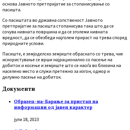
основа Јавното претпријатие за стопанисување со
пасишта.
Co пасиштата во државна сопственост Јавното
претпријатие за пасишта стопанисува така што да се
сочува нивната површина и да се зголеми нивната
вредност, да се обезбеди најголем прираст на трева според
природните услови.
Пасиште, е земјоделско земјиште обраснато со трева, чие
искористување се врши најрационално со пасење на
добиток и косење и земјиште што се наоѓа во близина на
населено место и служи претежно за изгон, одмор и
делумно пасење на добиток.
Документи
Образец-на-Барање за пристап на
информации од јавен карактер
јули 18, 2023