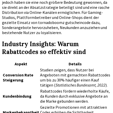
jedoch haben sie eine noch größere Bedeutung gewonnen, da
sie direkt an der Absatzstrategie beteiligt sind und eine rasche
Distribution via Online-Kanälen ermöglichen. Für Gaming-
Studios, Plattformbetreiber und Online-Shops dient der
gezielte Einsatz von
tornadoboomz gutscheincode
dazu,
Sonderangebote hervorzuheben, Neukunden anzuziehen und
bestehende Nutzer zu loyalisieren.
Industry Insights: Warum
Rabattcodes so effektiv sind
Aspekt
Details
Studien zeigen, dass Nutzer bei
Conversion Rate
Angeboten mit gemachten Rabattcodes
Steigerung
um bis zu 30% häufiger einen Kauf
tätigen (
Statistisches Bundesamt, 2022
).
Rabattcodes fördern wiederholte Käufe,
Kundenbindung
da Kunden durch exklusive Angebote an
die Marke gebunden werden.
Gezielte Promotionen mit attraktiven
Markenbekanntheit
Codes erhöhen die Sichtbarkeit,