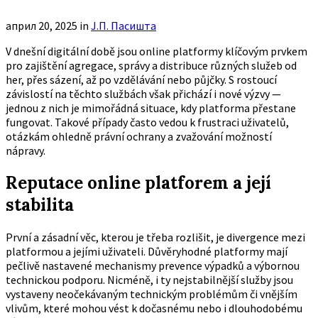
април 20, 2025
in
Ј.П. Пасишта
V dnešní digitální době jsou online platformy klíčovým prvkem
pro zajištění agregace, správy a distribuce různých služeb od
her, přes sázení, až po vzdělávání nebo půjčky. S rostoucí
závislostí na těchto službách však přichází i nové výzvy —
jednou z nich je mimořádná situace, kdy platforma přestane
fungovat. Takové případy často vedou k frustraci uživatelů,
otázkám ohledně právní ochrany a zvažování možností
nápravy.
Reputace online platforem a její
stabilita
První a zásadní věc, kterou je třeba rozlišit, je divergence mezi
platformou a jejími uživateli. Důvěryhodné platformy mají
pečlivě nastavené mechanismy prevence výpadků a výbornou
technickou podporu. Nicméně, i ty nejstabilnější služby jsou
vystaveny neočekávaným technickým problémům či vnějším
vlivům, které mohou vést k dočasnému nebo i dlouhodobému