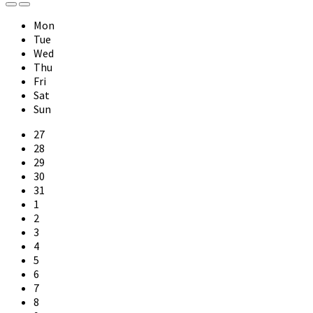
Previous
Next
Month
Month
Mon
Tue
Wed
Thu
Fri
Sat
Sun
Skip
27
calendar
28
days
29
30
31
1
2
3
4
5
6
7
8