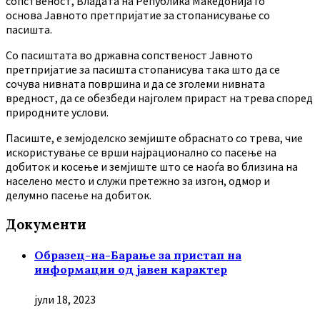
сопственост, Владата на Република Македонија го
основа Јавното претпријатие за стопанисување со
пасишта.
Co пасиштата во државна сопственост Јавното
претпријатие за пасишта стопанисува така што да се
сочува нивната површина и да се зголеми нивната
вредност, да се обезбеди најголем прираст на трева според
природните услови.
Пасиште, е земјоделско земјиште обраснато со трева, чие
искористување се врши најрационално со пасење на
добиток и косење и земјиште што се наоѓа во близина на
населено место и служи претежно за изгон, одмор и
делумно пасење на добиток.
Документи
Образец-на-Барање за пристап на
информации од јавен карактер
јули 18, 2023