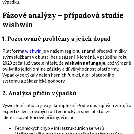
výpadku.
Fázové analýzy – případová studie
wishwin
1. Pozorované problémy a jejich dopad
Platforma
wishwin
je v našem regionu známá především díky
svým službám v oblasti her a sázení. Nicméně, v průběhu roku
2023 začali uživatelé hlásit, že
wishwin nefunguje
, což výrazně
ovlivnilo jejich online zážitky a důvěryhodnost platformy.
Výpadky se týkaly nejen herních funkcí, ale i platebního
systému a zákaznické podpory.
2. Analýza příčin výpadků
Vysvětlení tohoto jevu je komplexní. Podle dostupných zdrojů a
expertíz decifrovaných od technických specialistů lze
identifikovat klíčové příčiny, včetně:
Technických chyb v infrastrukturách serverů
Složitostí při aktualizaci zabezpečení a softwarových