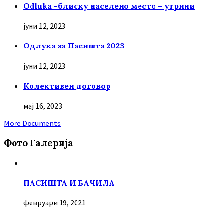
Odluka -блиску населено место – утрини
јуни 12, 2023
Oдлука за Пасишта 2023
јуни 12, 2023
Колективен договор
мај 16, 2023
More Documents
Фото Галерија
ПАСИШТА И БАЧИЛА
февруари 19, 2021