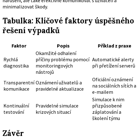
narušení, ale také efektivně komunikovat s uživateli a
minimalizovat škody.
Tabulka: Klíčové faktory úspěšného
řešení výpadků
Faktor
Popis
Příklad z praxe
Okamžité odhalení
Rychlá
příčiny problému pomocí
Automatické alerty
diagnostika
monitoringových
při přetížení serverů
nástrojů
Oficiální oznámení
Transparentní
Oznámení uživatelů a
na sociálních sítích a
komunikace
pravidelné aktualizace
e-mailem
Simulace k nim
Kontinuální
Pravidelné simulace
přizpůsobené
testování
krizových situací
záplatování a
školení týmu
Závěr