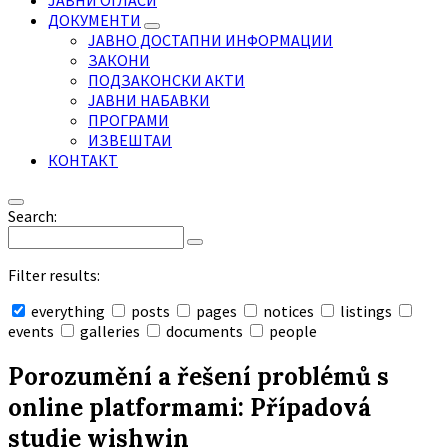
ЈАВНИ ОГЛАСИ
ДОКУМЕНТИ
ЈАВНО ДОСТАПНИ ИНФОРМАЦИИ
ЗАКОНИ
ПОДЗАКОНСКИ АКТИ
ЈАВНИ НАБАВКИ
ПРОГРАМИ
ИЗВЕШТАИ
КОНТАКТ
Search:
Filter results:
everything
posts
pages
notices
listings
events
galleries
documents
people
Collapse
search
Porozumění a řešení problémů s
online platformami: Případová
studie wishwin