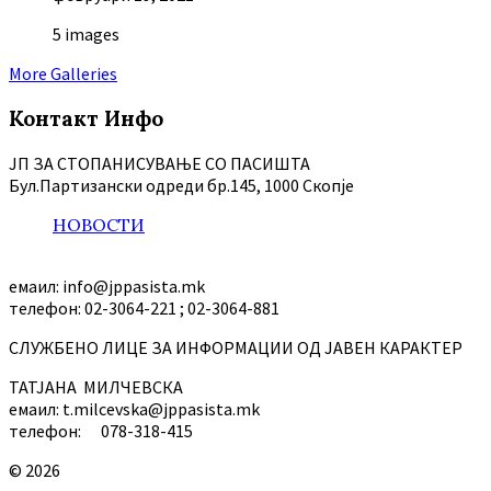
5 images
More Galleries
Контакт Инфо
ЈП ЗА СТОПАНИСУВАЊЕ СО ПАСИШТА
Бул.Партизански oдреди бр.145, 1000 Скопје
НОВОСТИ
емаил: info@jppasista.mk
телефон: 02-3064-221 ; 02-3064-881
СЛУЖБЕНО ЛИЦЕ ЗА ИНФОРМАЦИИ ОД ЈАВЕН КАРАКТЕР
ТАТЈАНА МИЛЧЕВСКА
емаил: t.milcevska@jppasista.mk
телефон: 078-318-415
© 2026