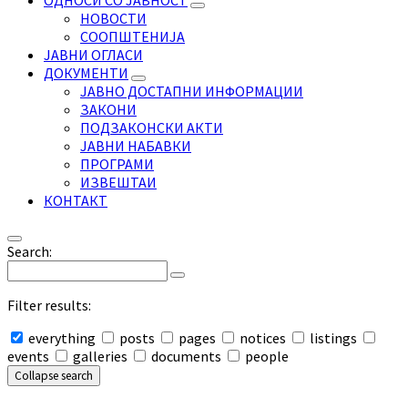
ОДНОСИ СО ЈАВНОСТ
НОВОСТИ
СООПШТЕНИЈА
ЈАВНИ ОГЛАСИ
ДОКУМЕНТИ
ЈАВНО ДОСТАПНИ ИНФОРМАЦИИ
ЗАКОНИ
ПОДЗАКОНСКИ АКТИ
ЈАВНИ НАБАВКИ
ПРОГРАМИ
ИЗВЕШТАИ
КОНТАКТ
Search:
Filter results:
everything
posts
pages
notices
listings
events
galleries
documents
people
Collapse search