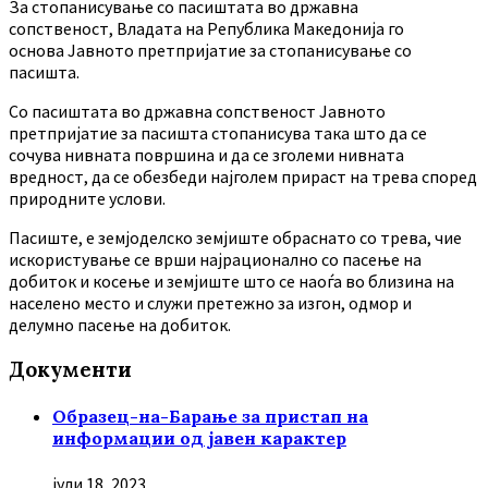
За стопанисување со пасиштата во државна
сопственост, Владата на Република Македонија го
основа Јавното претпријатие за стопанисување со
пасишта.
Co пасиштата во државна сопственост Јавното
претпријатие за пасишта стопанисува така што да се
сочува нивната површина и да се зголеми нивната
вредност, да се обезбеди најголем прираст на трева според
природните услови.
Пасиште, е земјоделско земјиште обраснато со трева, чие
искористување се врши најрационално со пасење на
добиток и косење и земјиште што се наоѓа во близина на
населено место и служи претежно за изгон, одмор и
делумно пасење на добиток.
Документи
Образец-на-Барање за пристап на
информации од јавен карактер
јули 18, 2023