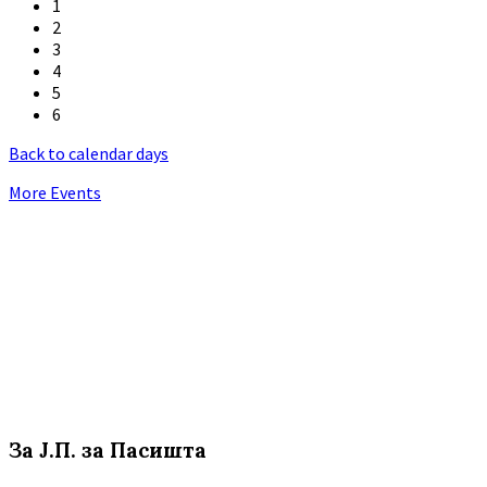
1
2
3
4
5
6
Back to calendar days
More Events
За Ј.П. за Пасишта