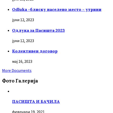
Odluka -блиску населено место – утрини
јуни 12, 2023
Oдлука за Пасишта 2023
јуни 12, 2023
Колективен договор
мај 16, 2023
More Documents
Фото Галерија
ПАСИШТА И БАЧИЛА
февруари 19, 2021