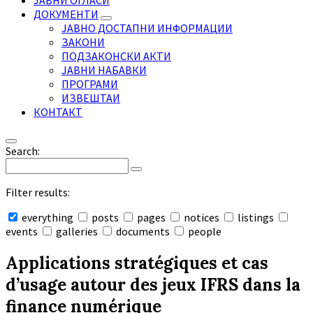
ЈАВНИ ОГЛАСИ
ДОКУМЕНТИ
ЈАВНО ДОСТАПНИ ИНФОРМАЦИИ
ЗАКОНИ
ПОДЗАКОНСКИ АКТИ
ЈАВНИ НАБАВКИ
ПРОГРАМИ
ИЗВЕШТАИ
КОНТАКТ
Search:
Filter results:
everything
posts
pages
notices
listings
events
galleries
documents
people
Collapse
search
Applications stratégiques et cas
d’usage autour des jeux IFRS dans la
finance numérique