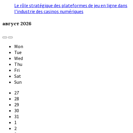
Le rôle stratégique des plateformes de jeu en ligne dans
l’industrie des casinos numériques
август
2026
Previous
Next
Month
Month
Mon
Tue
Wed
Thu
Fri
Sat
Sun
Skip
27
calendar
28
days
29
30
31
1
2