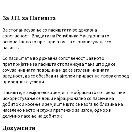
За Ј.П. за Пасишта
За стопанисување со пасиштата во државна
сопственост, Владата на Република Македонија го
основа Јавното претпријатие за стопанисување со
пасишта.
Co пасиштата во државна сопственост Јавното
претпријатие за пасишта стопанисува така што да се
сочува нивната површина и да се зголеми нивната
вредност, да се обезбеди најголем прираст на трева според
природните услови.
Пасиште, е земјоделско земјиште обраснато со трева, чие
искористување се врши најрационално со пасење на
добиток и косење и земјиште што се наоѓа во близина на
населено место и служи претежно за изгон, одмор и
делумно пасење на добиток.
Документи