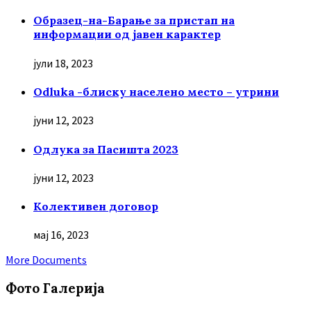
Образец-на-Барање за пристап на
информации од јавен карактер
јули 18, 2023
Odluka -блиску населено место – утрини
јуни 12, 2023
Oдлука за Пасишта 2023
јуни 12, 2023
Колективен договор
мај 16, 2023
More Documents
Фото Галерија