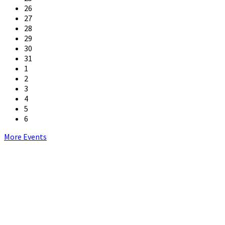
26
27
28
29
30
31
1
2
3
4
5
6
Back
More Events
to
calendar
days