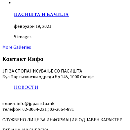
ПАСИШТА И БАЧИЛА
февруари 19, 2021
5 images
More Galleries
Контакт Инфо
ЈП ЗА СТОПАНИСУВАЊЕ СО ПАСИШТА
Бул.Партизански oдреди бр.145, 1000 Скопје
НОВОСТИ
емаил: info@jppasista.mk
телефон: 02-3064-221 ; 02-3064-881
СЛУЖБЕНО ЛИЦЕ ЗА ИНФОРМАЦИИ ОД ЈАВЕН КАРАКТЕР
ТАТЈАНА МИЛЧЕВСКА