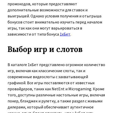
промокодов, которые предоставляют
дополнительные возможности для ставок и
выигрышей. Однако условия получения и отыгрыша
бонусов стоит внимательно изучить перед началом
игры, так как они могут варьироваться в
зависимости от типа бонуса
1хБет
.
Выбор игр и слотов
В каталоге 1хБет представлено огромное количество
игр, включая как классические слоты, так и
современные видеослоты с захватывающей
графикой. Все игры поставляются от известных
провайдеров, таких как NetEnt и Microgaming. Кроме
того, доступны различные настольные игры, включая
покер, блэкджек и рулетку, а также раздел с живыми
дилерами, который обеспечивает аутентичное