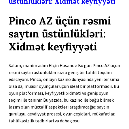
üstünlükləri: Xidmət keyfiyyəti
Pinco AZ üçün rəsmi
saytın üstünlükləri:
Xidmət keyfiyyəti
Salam, mənim adım Elçin Həsənov. Bu gün Pinco AZ üçün
rəsmi saytın üstünlükləri üzrə geniş bir təhlil təqdim
edəcəyəm. Pinco, onlayn kazino dünyasında yeni bir sima
olsa da, müasir oyunçular üçün ideal bir platformadır. Bu
oyun platforması, keyfiyyətli xidməti və geniş oyun
seçimi ilə tanınır. Bu yazıda, bu kazino ilə bağlı bilmək
lazım olan müxtəlif aspektləri araşdıracağıq: saytın
quruluşu, qeydiyyat prosesi, oyun çeşidləri, mükafatlar,
təhlükəsizlik tədbirləri və daha çoxu.