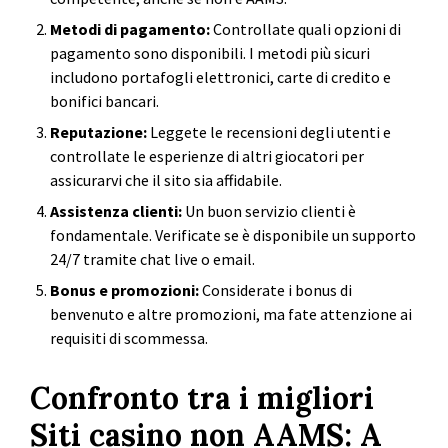
Metodi di pagamento:
Controllate quali opzioni di
pagamento sono disponibili. I metodi più sicuri
includono portafogli elettronici, carte di credito e
bonifici bancari.
Reputazione:
Leggete le recensioni degli utenti e
controllate le esperienze di altri giocatori per
assicurarvi che il sito sia affidabile.
Assistenza clienti:
Un buon servizio clienti è
fondamentale. Verificate se è disponibile un supporto
24/7 tramite chat live o email.
Bonus e promozioni:
Considerate i bonus di
benvenuto e altre promozioni, ma fate attenzione ai
requisiti di scommessa.
Confronto tra i migliori
Siti casino non AAMS: A