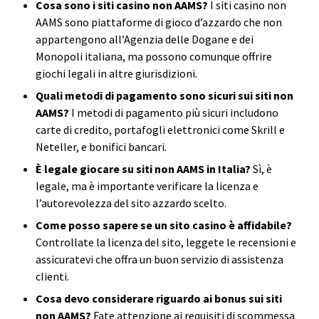
Cosa sono i siti casino non AAMS?
I siti casino non
AAMS sono piattaforme di gioco d’azzardo che non
appartengono all’Agenzia delle Dogane e dei
Monopoli italiana, ma possono comunque offrire
giochi legali in altre giurisdizioni.
Quali metodi di pagamento sono sicuri sui siti non
AAMS?
I metodi di pagamento più sicuri includono
carte di credito, portafogli elettronici come Skrill e
Neteller, e bonifici bancari.
È legale giocare su siti non AAMS in Italia?
Sì, è
legale, ma è importante verificare la licenza e
l’autorevolezza del sito azzardo scelto.
Come posso sapere se un sito casino è affidabile?
Controllate la licenza del sito, leggete le recensioni e
assicuratevi che offra un buon servizio di assistenza
clienti.
Cosa devo considerare riguardo ai bonus sui siti
non AAMS?
Fate attenzione ai requisiti di scommessa