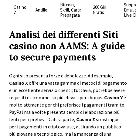
Bitcoin,
Suppo
Casino
200 Giri
Antille
Skrill, Carta
Email 
Z
Gratis
Prepagata
Live C
Analisi dei differenti Siti
casino non AAMS: A guide
to secure payments
Ogni sito presenta forze e debolezze. Ad esempio,
Casino X
offre una vasta gamma di metodi di pagamento
e un eccellente servizio clienti; tuttavia, potrebbe avere
requisiti di scommessa più elevati per i bonus.
Casino Y
è
molto attraente per chi preferisce i pagamenti tramite
PayPal ma a volte presenta tempi di elaborazione più
lenti per i prelievi. D’altra parte,
Casino Z
si distingue
per i pagamenti in criptovalute, attirando un pubblico
più giovane e tecnologico, ma la mancanza di una