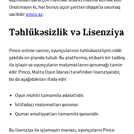
Unutmayın ki, hər bonus üçün şərtləri diqqətlə oxumaq
vacibdir
pinco az
.
Təhlükəsizlik və Lisenziya
Pinco online casino, oyunçularının təhlükəsizliyini ciddi
şəkildə ön planda tutub. Bu platforma, etibarlı bir tədbiq
ilə işləyir və oyunçuların məlumatlarını qorumağı təmin
edir. Pinco, Malta Oyun İdarəsi tərəfindən lisenziyalıdır,
bu da aşağıdakıları ifadə edir:
Oyun mühiti tamamilə ədalətlidir.
İstifadəçi məlumatları qorunur.
Qumar əməliyyatları tamamilə qanunidir.
Bu lisenziya ilə işləməyin mənası, oyunçuların Pinco