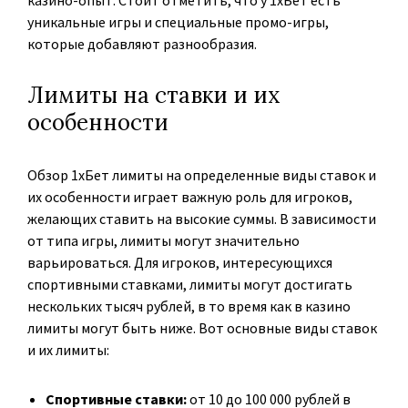
казино-опыт. Стоит отметить, что у 1хБет есть
уникальные игры и специальные промо-игры,
которые добавляют разнообразия.
Лимиты на ставки и их
особенности
Обзор 1хБет лимиты на определенные виды ставок и
их особенности играет важную роль для игроков,
желающих ставить на высокие суммы. В зависимости
от типа игры, лимиты могут значительно
варьироваться. Для игроков, интересующихся
спортивными ставками, лимиты могут достигать
нескольких тысяч рублей, в то время как в казино
лимиты могут быть ниже. Вот основные виды ставок
и их лимиты:
Спортивные ставки:
от 10 до 100 000 рублей в