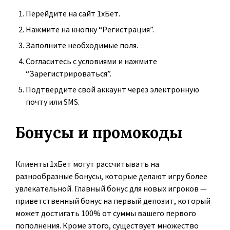
Перейдите на сайт 1хБет.
Нажмите на кнопку “Регистрация”.
Заполните необходимые поля.
Согласитесь с условиями и нажмите
“Зарегистрироваться”.
Подтвердите свой аккаунт через электронную
почту или SMS.
Бонусы и промокоды
Клиенты 1хБет могут рассчитывать на
разнообразные бонусы, которые делают игру более
увлекательной. Главный бонус для новых игроков —
приветственный бонус на первый депозит, который
может достигать 100% от суммы вашего первого
пополнения. Кроме этого, существует множество