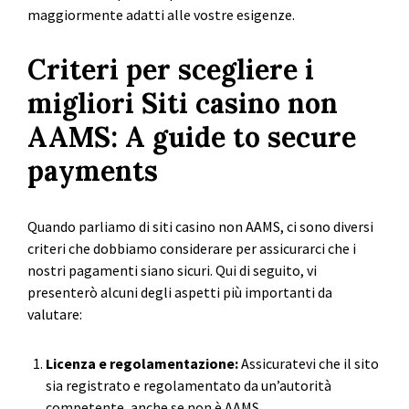
maggiormente adatti alle vostre esigenze.
Criteri per scegliere i
migliori Siti casino non
AAMS: A guide to secure
payments
Quando parliamo di siti casino non AAMS, ci sono diversi
criteri che dobbiamo considerare per assicurarci che i
nostri pagamenti siano sicuri. Qui di seguito, vi
presenterò alcuni degli aspetti più importanti da
valutare:
Licenza e regolamentazione:
Assicuratevi che il sito
sia registrato e regolamentato da un’autorità
competente, anche se non è AAMS.