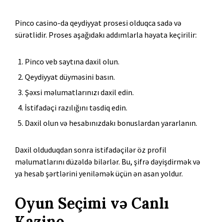
Pinco casino-da qeydiyyat prosesi olduqca sadə və
sürətlidir. Proses aşağıdakı addımlarla həyata keçirilir:
Pinco veb saytına daxil olun.
Qeydiyyat düyməsini basın.
Şəxsi məlumatlarınızı daxil edin.
İstifadəçi razılığını təsdiq edin.
Daxil olun və hesabınızdakı bonuslardan yararlanın.
Daxil olduduqdan sonra istifadəçilər öz profil
məlumatlarını düzəldə bilərlər. Bu, şifrə dəyişdirmək və
ya hesab şərtlərini yeniləmək üçün ən asan yoldur.
Oyun Seçimi və Canlı
Kazino