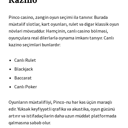
Pinco casino, zəngin oyun seçimi ilə tanınır. Burada
müxtəlif slotlar, kart oyunları, rulet və digər klassik oyun
növləri mövcuddur. Həmçinin, canlı casino bölməsi,
oyunçulara real dilerlərlə oynama imkanı tanıyır. Canlı
kazino seçimləri bunlardır:
Canlı Rulet
Blackjack
Baccarat
Canlı Poker
Oyunların müxtəlifliyi, Pinco-nu hər kəs üçün maraqlı
edir. Yüksək keyfiyyətli qrafika və akustika, oyun gücünü
artırır və istifadəçilərin daha uzun müddət platformada
qalmasına səbəb olur.