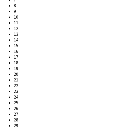
8
9
10
11
12
13
14
15
16
17
18
19
20
21
22
23
24
25
26
27
28
29