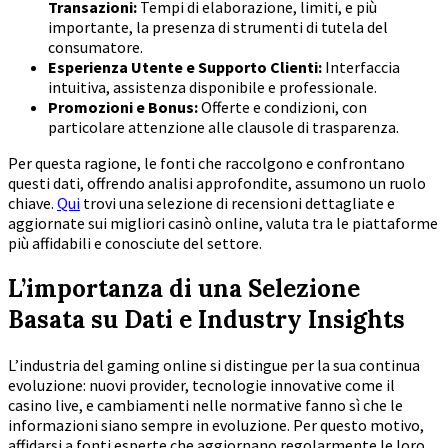
Transazioni:
Tempi di elaborazione, limiti, e più
importante, la presenza di strumenti di tutela del
consumatore.
Esperienza Utente e Supporto Clienti:
Interfaccia
intuitiva, assistenza disponibile e professionale.
Promozioni e Bonus:
Offerte e condizioni, con
particolare attenzione alle clausole di trasparenza.
Per questa ragione, le fonti che raccolgono e confrontano
questi dati, offrendo analisi approfondite, assumono un ruolo
chiave.
Qui
trovi una selezione di recensioni dettagliate e
aggiornate sui migliori casinò online, valuta tra le piattaforme
più affidabili e conosciute del settore.
L’importanza di una Selezione
Basata su Dati e Industry Insights
L’industria del gaming online si distingue per la sua continua
evoluzione: nuovi provider, tecnologie innovative come il
casino live, e cambiamenti nelle normative fanno sì che le
informazioni siano sempre in evoluzione. Per questo motivo,
affidarsi a fonti esperte che aggiornano regolarmente le loro