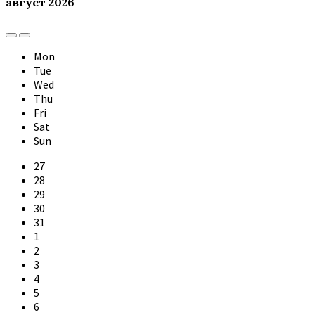
август
2026
Previous
Next
Month
Month
Mon
Tue
Wed
Thu
Fri
Sat
Sun
Skip
27
calendar
28
days
29
30
31
1
2
3
4
5
6