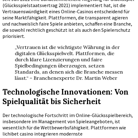
(Glücksspielstaatsvertrag 2021) implementiert hat, ist die
Vertrauenswürdigkeit eines Online-Casinos entscheidend für
seine Marktfähigkeit. Plattformen, die transparent agieren
und nachweislich faire Spiele anbieten, schaffen eine Branche,
die sowohl rechtlich geschützt ist als auch den Spielerschutz
priorisiert.
„Vertrauen ist die wichtigste Währung in der
digitalen Glücksspielwelt. Plattformen, die
durch klare Lizenzierungen und faire
Spielbedingungen überzeugen, setzen
Standards, an denen sich die Branche messen
lässt.“ – Branchenexperte Dr. Martin Weber
Technologische Innovationen: Von
Spielqualität bis Sicherheit
Der technologische Fortschritt im Online-Glücksspielbereich,
insbesondere im Management von Spieleangeboten, ist
wesentlich für die Wettbewerbsfähigkeit. Plattformen wie
lichibet casino integrieren modernste