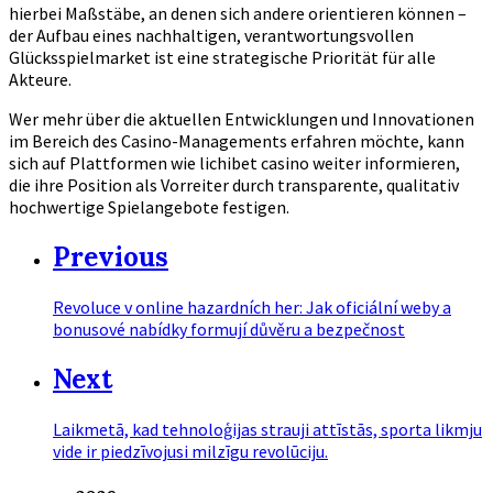
hierbei Maßstäbe, an denen sich andere orientieren können –
der Aufbau eines nachhaltigen, verantwortungsvollen
Glücksspielmarket ist eine strategische Priorität für alle
Akteure.
Wer mehr über die aktuellen Entwicklungen und Innovationen
im Bereich des Casino-Managements erfahren möchte, kann
sich auf Plattformen wie lichibet casino weiter informieren,
die ihre Position als Vorreiter durch transparente, qualitativ
hochwertige Spielangebote festigen.
Previous
Revoluce v online hazardních her: Jak oficiální weby a
bonusové nabídky formují důvěru a bezpečnost
Next
Laikmetā, kad tehnoloģijas strauji attīstās, sporta likmju
vide ir piedzīvojusi milzīgu revolūciju.