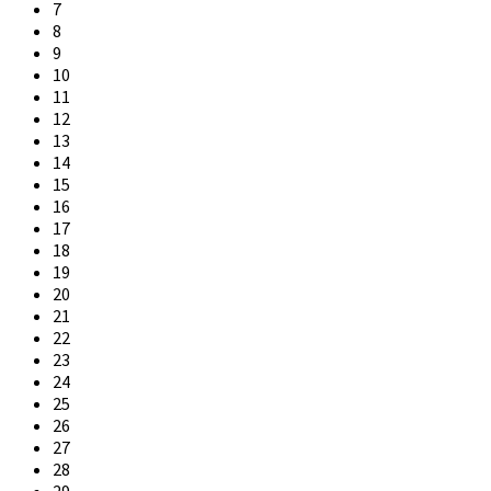
7
8
9
10
11
12
13
14
15
16
17
18
19
20
21
22
23
24
25
26
27
28