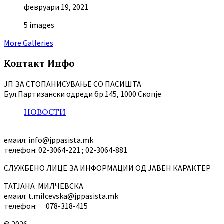
февруари 19, 2021
5 images
More Galleries
Контакт Инфо
ЈП ЗА СТОПАНИСУВАЊЕ СО ПАСИШТА
Бул.Партизански oдреди бр.145, 1000 Скопје
НОВОСТИ
емаил: info@jppasista.mk
телефон: 02-3064-221 ; 02-3064-881
СЛУЖБЕНО ЛИЦЕ ЗА ИНФОРМАЦИИ ОД ЈАВЕН КАРАКТЕР
ТАТЈАНА МИЛЧЕВСКА
емаил: t.milcevska@jppasista.mk
телефон: 078-318-415
© 2026