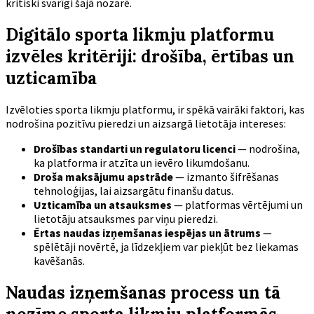
kritiski svarīgi šajā nozarē.
Digitālo sporta likmju platformu
izvēles kritēriji: drošība, ērtības un
uzticamība
Izvēloties sporta likmju platformu, ir spēkā vairāki faktori, kas
nodrošina pozitīvu pieredzi un aizsargā lietotāja intereses:
Drošības standarti un regulatoru licenci
— nodrošina,
ka platforma ir atzīta un ievēro likumdošanu.
Droša maksājumu apstrāde
— izmanto šifrēšanas
tehnoloģijas, lai aizsargātu finanšu datus.
Uzticamība un atsauksmes
— platformas vērtējumi un
lietotāju atsauksmes par viņu pieredzi.
Ērtas naudas izņemšanas iespējas un ātrums
—
spēlētāji novērtē, ja līdzekļiem var piekļūt bez liekamas
kavēšanās.
Naudas izņemšanas process un tā