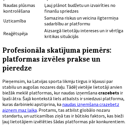
Naudas plūsmas
Ļauj plānot budžetu un izvairīties no
kontrolēšana
finanšu spriedzes
Samazina riskus un veicina ilgtermiņa
Uzticamība
sadarbību ar platformu
Aizsargā lietotāju intereses un ir vērtīga
Reaģētspēja
kritikas situācijās
Profesionāla skatījuma piemērs:
platformas izvēles prakse un
pieredze
Pieņemsim, ka Latvijas sporta likmju tirgus ir kļuvusi par
stabilu un augošas nozares daļu. Tādēļ vietējie lietotāji arvien
biežāk meklē platformas, kur naudas izņemšana
crazebets
ir
īpaši ātra. Šajā kontekstā liels atbalsts ir sniedzusi platforma,
kuras darbinieki apstiprina, ka
naudas izņemšana crazebetz
aizņem maz laika
. Protams, tas atbilst globālo nozaru
standartu, un uzticamības ziņā tas ir būtisks faktors, kas bieži
ļauj lietotājiem izvēlēties šādas platformas pār konkurentiem.