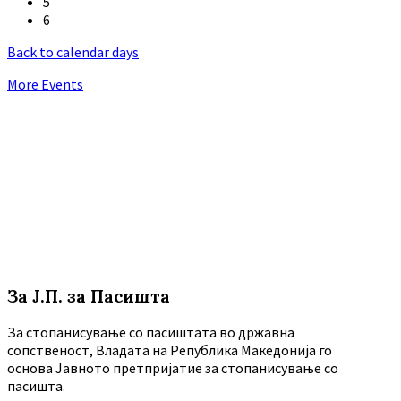
5
6
Back to calendar days
More Events
За Ј.П. за Пасишта
За стопанисување со пасиштата во државна
сопственост, Владата на Република Македонија го
основа Јавното претпријатие за стопанисување со
пасишта.