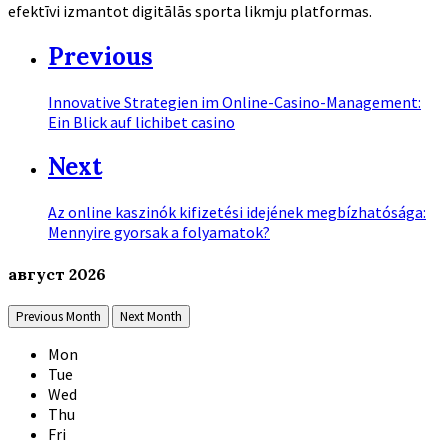
efektīvi izmantot digitālās sporta likmju platformas.
Previous
Innovative Strategien im Online-Casino-Management:
Ein Blick auf lichibet casino
Next
Az online kaszinók kifizetési idejének megbízhatósága:
Mennyire gyorsak a folyamatok?
август
2026
Previous Month
Next Month
Mon
Tue
Wed
Thu
Fri