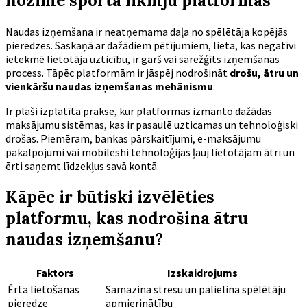
nozīme sporta likmju platformās
Naudas izņemšana ir neatņemama daļa no spēlētāja kopējās
pieredzes. Saskaņā ar dažādiem pētījumiem,
lieta, kas negatīvi
ietekmē lietotāja uzticību
, ir garš vai sarežģīts izņemšanas
process. Tāpēc platformām ir jāspēj nodrošināt
drošu, ātru un
vienkāršu naudas izņemšanas mehānismu
.
Ir plaši izplatīta prakse, kur platformas izmanto dažādas
maksājumu sistēmas, kas ir pasaulē uzticamas un tehnoloģiski
drošas. Piemēram, bankas pārskaitījumi, e-maksājumu
pakalpojumi vai mobileshi tehnoloģijas ļauj lietotājam ātri un
ērti saņemt līdzekļus savā kontā.
Kāpēc ir būtiski izvēlēties
platformu, kas nodrošina ātru
naudas izņemšanu?
Faktors
Izskaidrojums
Ērta lietošanas
Samazina stresu un palielina spēlētāju
pieredze
apmierinātību