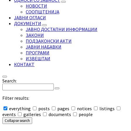
ОДНОСИ СО ЈАВНОСТ
НОВОСТИ
СООПШТЕНИЈА
ЈАВНИ ОГЛАСИ
ДОКУМЕНТИ
ЈАВНО ДОСТАПНИ ИНФОРМАЦИИ
ЗАКОНИ
ПОДЗАКОНСКИ АКТИ
ЈАВНИ НАБАВКИ
ПРОГРАМИ
ИЗВЕШТАИ
КОНТАКТ
Search:
Filter results:
everything
posts
pages
notices
listings
events
galleries
documents
people
Collapse search