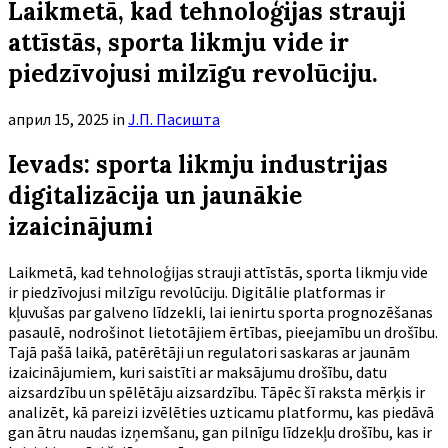
Laikmetā, kad tehnoloģijas strauji
attīstās, sporta likmju vide ir
piedzīvojusi milzīgu revolūciju.
април 15, 2025
in
Ј.П. Пасишта
Ievads: sporta likmju industrijas
digitalizācija un jaunākie
izaicinājumi
Laikmetā, kad tehnoloģijas strauji attīstās, sporta likmju vide
ir piedzīvojusi milzīgu revolūciju. Digitālie platformas ir
kļuvušas par galveno līdzekli, lai ienirtu sporta prognozēšanas
pasaulē, nodrošinot lietotājiem ērtības, pieejamību un drošību.
Tajā pašā laikā, patērētāji un regulatori saskaras ar jaunām
izaicinājumiem, kuri saistīti ar maksājumu drošību, datu
aizsardzību un spēlētāju aizsardzību. Tāpēc šī raksta mērķis ir
analizēt, kā pareizi izvēlēties uzticamu platformu, kas piedāvā
gan ātru naudas izņemšanu, gan pilnīgu līdzekļu drošību, kas ir