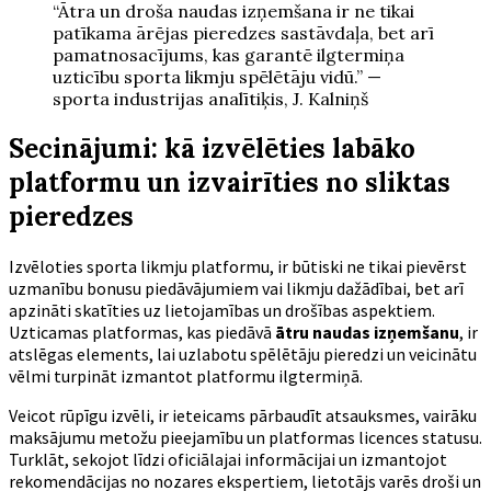
“Ātra un droša naudas izņemšana ir ne tikai
patīkama ārējas pieredzes sastāvdaļa, bet arī
pamatnosacījums, kas garantē ilgtermiņa
uzticību sporta likmju spēlētāju vidū.” —
sporta industrijas analītiķis, J. Kalniņš
Secinājumi: kā izvēlēties labāko
platformu un izvairīties no sliktas
pieredzes
Izvēloties sporta likmju platformu, ir būtiski ne tikai pievērst
uzmanību bonusu piedāvājumiem vai likmju dažādībai, bet arī
apzināti skatīties uz lietojamības un drošības aspektiem.
Uzticamas platformas, kas piedāvā
ātru naudas izņemšanu
, ir
atslēgas elements, lai uzlabotu spēlētāju pieredzi un veicinātu
vēlmi turpināt izmantot platformu ilgtermiņā.
Veicot rūpīgu izvēli, ir ieteicams pārbaudīt atsauksmes, vairāku
maksājumu metožu pieejamību un platformas licences statusu.
Turklāt, sekojot līdzi oficiālajai informācijai un izmantojot
rekomendācijas no nozares ekspertiem, lietotājs varēs droši un