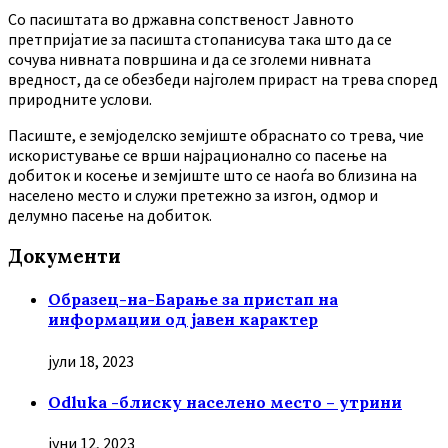
Co пасиштата во државна сопственост Јавното
претпријатие за пасишта стопанисува така што да се
сочува нивната површина и да се зголеми нивната
вредност, да се обезбеди најголем прираст на трева според
природните услови.
Пасиште, е земјоделско земјиште обраснато со трева, чие
искористување се врши најрационално со пасење на
добиток и косење и земјиште што се наоѓа во близина на
населено место и служи претежно за изгон, одмор и
делумно пасење на добиток.
Документи
Образец-на-Барање за пристап на
информации од јавен карактер
јули 18, 2023
Odluka -блиску населено место – утрини
јуни 12, 2023