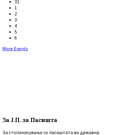
31
1
2
3
4
5
6
Back
More Events
to
calendar
days
За Ј.П. за Пасишта
За стопанисување со пасиштата во државна