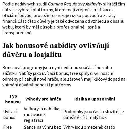
Podle nedávných studií
Gaming Regulatory Authority
si hráči čím
dál více vybírají platformy, které mají zřejmé certifikace a
oficiální původ, protože to snižuje riziko podvodů a ztráty
financí. Část této důvěry je také odvozena od vzhledu a obsahu
webu, který by měl působit profesionálně, jasně a
transparentně.
Jak bonusové nabídky ovlivňují
důvěru a loajalitu
Bonusové programy jsou nyní nedílnou součástí herního
zážitku. Nabíky jako uvítací bonus, free spiny či věrnostní
odměny přitahují nové hráče, ale zároveň mají klíčový dopad na
vnímání důvěryhodnosti platformy.
Typ
Výhody pro hráče
Rizika a upozornění
bonusu
Velkorysá nabídka,
Uvítací
Podmínky jsou často složité; je
motivace k
bonus
důležité číst malý tisk
registraci
Free
Šance na výhru bez
Výhry jsou omezené; často