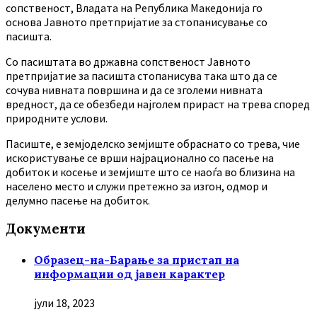
сопственост, Владата на Република Македонија го
основа Јавното претпријатие за стопанисување со
пасишта.
Co пасиштата во државна сопственост Јавното
претпријатие за пасишта стопанисува така што да се
сочува нивната површина и да се зголеми нивната
вредност, да се обезбеди најголем прираст на трева според
природните услови.
Пасиште, е земјоделско земјиште обраснато со трева, чие
искористување се врши најрационално со пасење на
добиток и косење и земјиште што се наоѓа во близина на
населено место и служи претежно за изгон, одмор и
делумно пасење на добиток.
Документи
Образец-на-Барање за пристап на
информации од јавен карактер
јули 18, 2023