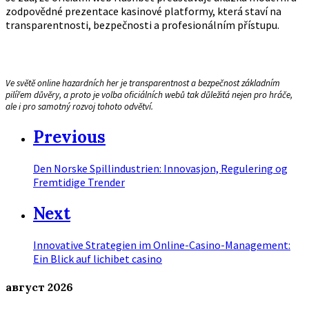
zodpovědné prezentace kasinové platformy, která staví na
transparentnosti, bezpečnosti a profesionálním přístupu.
Ve světě online hazardních her je transparentnost a bezpečnost základním
pilířem důvěry, a proto je volba oficiálních webů tak důležitá nejen pro hráče,
ale i pro samotný rozvoj tohoto odvětví.
Previous
Den Norske Spillindustrien: Innovasjon, Regulering og
Fremtidige Trender
Next
Innovative Strategien im Online-Casino-Management:
Ein Blick auf lichibet casino
август
2026