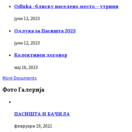
Odluka -блиску населено место – утрини
јуни 12, 2023
Oдлука за Пасишта 2023
јуни 12, 2023
Колективен договор
мај 16, 2023
More Documents
Фото Галерија
ПАСИШТА И БАЧИЛА
февруари 19, 2021