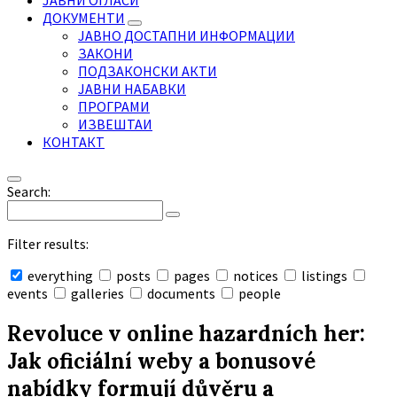
ЈАВНИ ОГЛАСИ
ДОКУМЕНТИ
ЈАВНО ДОСТАПНИ ИНФОРМАЦИИ
ЗАКОНИ
ПОДЗАКОНСКИ АКТИ
ЈАВНИ НАБАВКИ
ПРОГРАМИ
ИЗВЕШТАИ
КОНТАКТ
Search:
Filter results:
everything
posts
pages
notices
listings
events
galleries
documents
people
Collapse
search
Revoluce v online hazardních her:
Jak oficiální weby a bonusové
nabídky formují důvěru a