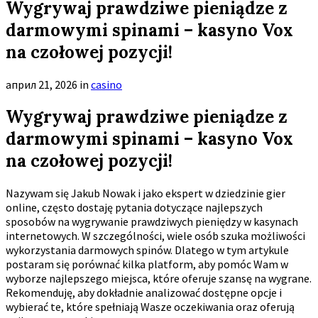
Wygrywaj prawdziwe pieniądze z
darmowymi spinami – kasyno Vox
na czołowej pozycji!
април 21, 2026
in
casino
Wygrywaj prawdziwe pieniądze z
darmowymi spinami – kasyno Vox
na czołowej pozycji!
Nazywam się Jakub Nowak i jako ekspert w dziedzinie gier
online, często dostaję pytania dotyczące najlepszych
sposobów na wygrywanie prawdziwych pieniędzy w kasynach
internetowych. W szczególności, wiele osób szuka możliwości
wykorzystania darmowych spinów. Dlatego w tym artykule
postaram się porównać kilka platform, aby pomóc Wam w
wyborze najlepszego miejsca, które oferuje szansę na wygrane.
Rekomenduję, aby dokładnie analizować dostępne opcje i
wybierać te, które spełniają Wasze oczekiwania oraz oferują