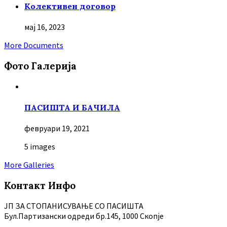
Колективен договор
мај 16, 2023
More Documents
Фото Галерија
ПАСИШТА И БАЧИЛА
февруари 19, 2021
5 images
More Galleries
Контакт Инфо
ЈП ЗА СТОПАНИСУВАЊЕ СО ПАСИШТА
Бул.Партизански oдреди бр.145, 1000 Скопје