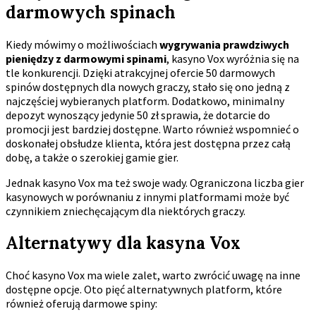
darmowych spinach
Kiedy mówimy o możliwościach
wygrywania prawdziwych
pieniędzy z darmowymi spinami
, kasyno Vox wyróżnia się na
tle konkurencji. Dzięki atrakcyjnej ofercie 50 darmowych
spinów dostępnych dla nowych graczy, stało się ono jedną z
najczęściej wybieranych platform. Dodatkowo, minimalny
depozyt wynoszący jedynie 50 zł sprawia, że dotarcie do
promocji jest bardziej dostępne. Warto również wspomnieć o
doskonałej obsłudze klienta, która jest dostępna przez całą
dobę, a także o szerokiej gamie gier.
Jednak kasyno Vox ma też swoje wady. Ograniczona liczba gier
kasynowych w porównaniu z innymi platformami może być
czynnikiem zniechęcającym dla niektórych graczy.
Alternatywy dla kasyna Vox
Choć kasyno Vox ma wiele zalet, warto zwrócić uwagę na inne
dostępne opcje. Oto pięć alternatywnych platform, które
również oferują darmowe spiny: