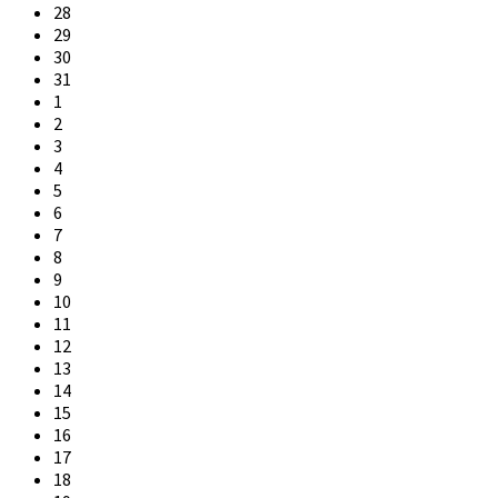
28
29
30
31
1
2
3
4
5
6
7
8
9
10
11
12
13
14
15
16
17
18