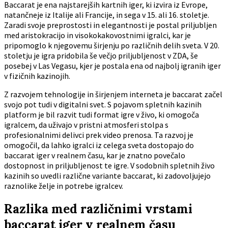
Baccarat je ena najstarejših kartnih iger, ki izvira iz Evrope,
natančneje iz Italije ali Francije, in sega v 15. ali 16. stoletje.
Zaradi svoje preprostosti in elegantnosti je postal priljubljen
med aristokracijo in visokokakovostnimi igralci, kar je
pripomoglo k njegovemu širjenju po različnih delih sveta. V 20.
stoletju je igra pridobila še večjo priljubljenost v ZDA, še
posebej v Las Vegasu, kjer je postala ena od najbolj igranih iger
v fizičnih kazinojih.
Z razvojem tehnologije in širjenjem interneta je baccarat začel
svojo pot tudi v digitalni svet. S pojavom spletnih kazinih
platform je bil razvit tudi format igre v živo, ki omogoča
igralcem, da uživajo v pristni atmosferi stolpa s
profesionalnimi delivci prek video prenosa. Ta razvoj je
omogočil, da lahko igralci iz celega sveta dostopajo do
baccarat iger v realnem času, kar je znatno povečalo
dostopnost in priljubljenost te igre. V sodobnih spletnih živo
kazinih so uvedli različne variante baccarat, ki zadovoljujejo
raznolike želje in potrebe igralcev.
Razlika med različnimi vrstami
baccarat iger v realnem času