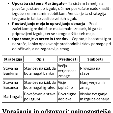
Uporaba sistema Martingale
– Ta sistem temelji na
povečanju stave po izgubi, s čimer poskušate nadoknaditi
izgube z enim samim dobitkom. Vendar je ta strategija
tvegana in lahko vodi do velikih izgub.
Postavljanje meja in upravljanje denarja
– Pred
začetkom igre določite maksimalni znesek, ki ga ste
pripravljeni izgubi, ter se strogo držite teh meja.
Opazovanje vzorcev in trendov
– Čeprav je baccarat igra
na srečo, lahko opazovanje predhodnih izidov pomaga pri
odločitvah, a ne zagotavlja zmag.
Strategija
Opis
Prednosti
Slabosti
Večja
Stava na
Stavitev na izid, da
Provizija na
verjetnost
Bankirja
bo zmagal bankir
stave
zmage
Stava na
Stavitev na izid, da
Višje
Manj verjetnih
Bosanca
bo zmagal igralec
izplačilo
zmag
Povečevanje stave
Povzdigne
Visoko tveganje
Martingale
po izgubi
dobitke
in izguba denarja
Vprašanja in odgovori: najpogostejša