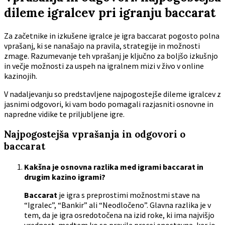
dileme igralcev pri igranju baccarat
Za začetnike in izkušene igralce je igra baccarat pogosto polna
vprašanj, ki se nanašajo na pravila, strategije in možnosti
zmage. Razumevanje teh vprašanj je ključno za boljšo izkušnjo
in večje možnosti za uspeh na igralnem mizi v živo v online
kazinojih.
V nadaljevanju so predstavljene najpogostejše dileme igralcev z
jasnimi odgovori, ki vam bodo pomagali razjasniti osnovne in
napredne vidike te priljubljene igre.
Najpogostejša vprašanja in odgovori o
baccarat
Kakšna je osnovna razlika med igrami baccarat in
drugim kazino igrami?
Baccarat
je igra s preprostimi možnostmi stave na
“Igralec”, “Bankir” ali “Neodločeno”. Glavna razlika je v
tem, da je igra osredotočena na izid roke, ki ima najvišjo