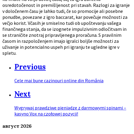
osredotočenost in premišljenost pri stavah. Razlogi za igranje
v določenem času je lahko tudi, če so promocije ali posebne
ponudbe, povezane z igro baccarat, kar povečuje možnosti za
večjo korist. Včasih je smiselno tudi ob upoštevanju vašega
finančnega stanja, da se izognete impulzivnim odločitvam in
se straničite znotraj pripravljenega proračuna. S pravilnim
časom in razpoloženjem imajo igralci boljše možnosti za
uživanje in potencialno uspeh pri igranju te ugledne igre v
spletu.
Previous
Cele mai bune cazinouri online din România
Next
Wygrywaj prawdziwe pieniądze z darmowymi spinami –
kasyno Vox na czołowej pozycji!
август
2026