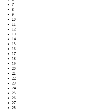
7
8
9
10
11
12
13
14
15
16
17
18
19
20
21
22
23
24
25
26
27
28