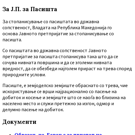
За Ј.П. за Пасишта
За стопанисување со пасиштата во државна
сопственост, Владата на Република Македонија го
основа Јавното претпријатие за стопанисување со
пасишта.
Co пасиштата во државна сопственост Јавното
претпријатие за пасишта стопанисува така што да се
сочува нивната површина и да се зголеми нивната
вредност, да се обезбеди најголем прираст на трева според
природните услови.
Пасиште, е земјоделско земјиште обраснато со трева, чие
искористување се врши најрационално со пасење на
добиток и косење и земјиште што се наоѓа во близина на
населено место и служи претежно за изгон, одмор и
делумно пасење на добиток.
Документи
Образец-на-Барање за пристап на