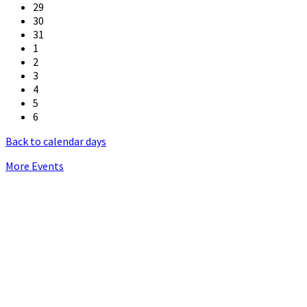
29
30
31
1
2
3
4
5
6
Back to calendar days
More Events