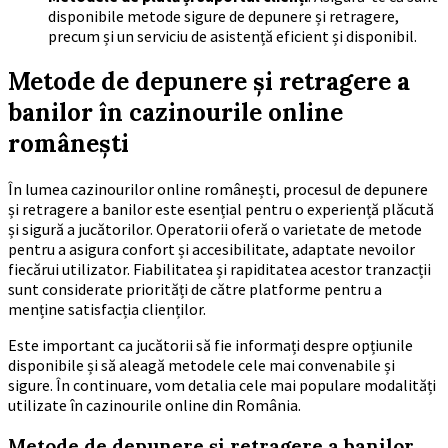
disponibile metode sigure de depunere și retragere,
precum și un serviciu de asistență eficient și disponibil.
Metode de depunere și retragere a
banilor în cazinourile online
românești
În lumea cazinourilor online românești, procesul de depunere
și retragere a banilor este esențial pentru o experiență plăcută
și sigură a jucătorilor. Operatorii oferă o varietate de metode
pentru a asigura confort și accesibilitate, adaptate nevoilor
fiecărui utilizator. Fiabilitatea și rapiditatea acestor tranzacții
sunt considerate priorități de către platforme pentru a
menține satisfacția clienților.
Este important ca jucătorii să fie informați despre opțiunile
disponibile și să aleagă metodele cele mai convenabile și
sigure. În continuare, vom detalia cele mai populare modalități
utilizate în cazinourile online din România.
Metode de depunere și retragere a banilor