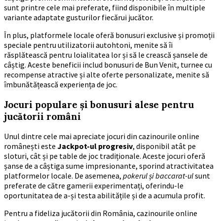
sunt printre cele mai preferate, fiind disponibile în multiple
variante adaptate gusturilor fiecărui jucător.
În plus, platformele locale oferă bonusuri exclusive și promoții
speciale pentru utilizatorii autohtoni, menite să îi
răsplătească pentru loialitatea lor și să le crească șansele de
câștig. Aceste beneficii includ bonusuri de Bun Venit, turnee cu
recompense atractive și alte oferte personalizate, menite să
îmbunătățească experiența de joc.
Jocuri populare și bonusuri alese pentru
jucătorii români
Unul dintre cele mai apreciate jocuri din cazinourile online
românești este
Jackpot-ul progresiv
, disponibil atât pe
sloturi, cât și pe table de joc tradiționale. Aceste jocuri oferă
șanse de a câștiga sume impresionante, sporind atractivitatea
platformelor locale. De asemenea,
pokerul și baccarat-ul
sunt
preferate de către gamerii experimentați, oferindu-le
oportunitatea de a-și testa abilitățile și de a acumula profit.
Pentru a fideliza jucătorii din România, cazinourile online