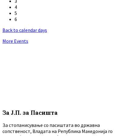
3
4
5
6
Back to calendar days
More Events
За Ј.П. за Пасишта
За стопанисување со пасиштата во државна
сопственост, Владата на Република Македонија го