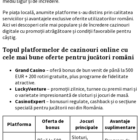
mediu sigur și de încredere.
Pe piața locală, anumite platforme s-au distins prin calitatea
serviciilor și avantajele exclusive oferite utilizatorilor români.
Aici vei descoperi cele mai populare și de încredere cazinouri
digitale cu promoții atrăgătoare și condiții favorabile pentru
câștig.
Topul platformelor de cazinouri online cu
cele mai bune oferte pentru jucători români
Grand Casino
– oferă bonus de bun venit de până la 500
EUR + 200 rotiri gratuite, plus programe de fidelitate
atractive.
LuckyVenture
– promoții zilnice, turnee cu premii mari și
o varietate impresionantă de sloturi și jocuri de masă.
CasinoExpert
– bonusuri regulate, cashback și o secțiune
specială pentru jucătorii noi din România.
Oferta de
Jocuri
Avantaje
Platforma
bonus
principale
suplimentare
Sloturi,