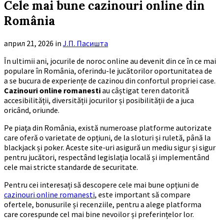
Cele mai bune cazinouri online din
România
април 21, 2026
in
Ј.П. Пасишта
În ultimii ani, jocurile de noroc online au devenit din ce în ce mai
populare în România, oferindu-le jucătorilor oportunitatea de
a se bucura de experiențe de cazinou din confortul propriei case.
Cazinouri online romanesti
au câștigat teren datorită
accesibilității, diversității jocurilor și posibilității de a juca
oricând, oriunde.
Pe piața din România, există numeroase platforme autorizate
care oferă o varietate de opțiuni, de la sloturi și ruletă, până la
blackjack și poker. Aceste site-uri asigură un mediu sigur și sigur
pentru jucători, respectând legislația locală și implementând
cele mai stricte standarde de securitate.
Pentru cei interesați să descopere cele mai bune opțiuni de
cazinouri online romanesti
, este important să compare
ofertele, bonusurile și recenziile, pentru a alege platforma
care corespunde cel mai bine nevoilor și preferințelor lor.