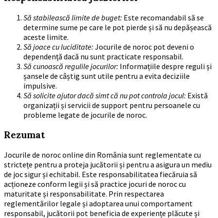
Să stabilească limite de buget:
Este recomandabil să se
determine sume pe care le pot pierde și să nu depășească
aceste limite.
Să joace cu luciditate:
Jocurile de noroc pot deveni o
dependență dacă nu sunt practicate responsabil.
Să cunoască regulile jocurilor:
Informațiile despre reguli și
șansele de câștig sunt utile pentru a evita deciziile
impulsive.
Să solicite ajutor dacă simt că nu pot controla jocul:
Există
organizații și servicii de support pentru persoanele cu
probleme legate de jocurile de noroc.
Rezumat
Jocurile de noroc online din România sunt reglementate cu
strictețe pentru a proteja jucătorii și pentru a asigura un mediu
de joc sigur și echitabil. Este responsabilitatea fiecăruia să
acționeze conform legii și să practice jocuri de noroc cu
maturitate și responsabilitate. Prin respectarea
reglementărilor legale și adoptarea unui comportament
responsabil, jucătorii pot beneficia de experiențe plăcute și