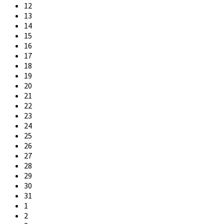
12
13
14
15
16
17
18
19
20
21
22
23
24
25
26
27
28
29
30
31
1
2