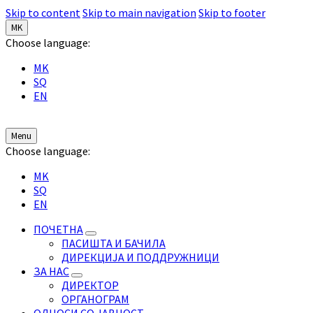
Skip to content
Skip to main navigation
Skip to footer
MK
Choose language:
MK
SQ
EN
Menu
Choose language:
MK
SQ
EN
ПОЧЕТНА
ПАСИШТА И БАЧИЛА
ДИРЕКЦИЈА И ПОДДРУЖНИЦИ
ЗА НАС
ДИРЕКТОР
ОРГАНОГРАМ