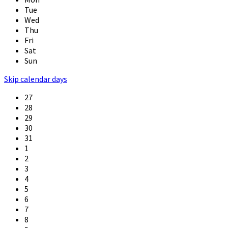
Tue
Wed
Thu
Fri
Sat
Sun
Skip calendar days
27
28
29
30
31
1
2
3
4
5
6
7
8