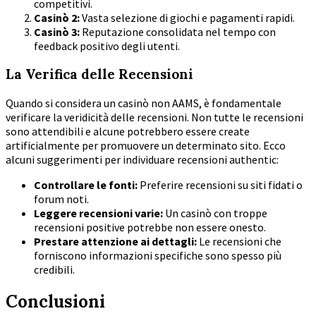
competitivi.
Casinò 2:
Vasta selezione di giochi e pagamenti rapidi.
Casinò 3:
Reputazione consolidata nel tempo con
feedback positivo degli utenti.
La Verifica delle Recensioni
Quando si considera un casinò non AAMS, è fondamentale
verificare la veridicità delle recensioni. Non tutte le recensioni
sono attendibili e alcune potrebbero essere create
artificialmente per promuovere un determinato sito. Ecco
alcuni suggerimenti per individuare recensioni authentic:
Controllare le fonti:
Preferire recensioni su siti fidati o
forum noti.
Leggere recensioni varie:
Un casinò con troppe
recensioni positive potrebbe non essere onesto.
Prestare attenzione ai dettagli:
Le recensioni che
forniscono informazioni specifiche sono spesso più
credibili.
Conclusioni