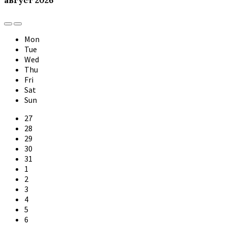
Previous
Next
Month
Month
Mon
Tue
Wed
Thu
Fri
Sat
Sun
Skip
27
calendar
28
days
29
30
31
1
2
3
4
5
6