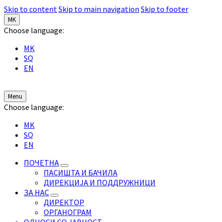
Skip to content
Skip to main navigation
Skip to footer
MK
Choose language:
MK
SQ
EN
Menu
Choose language:
MK
SQ
EN
ПОЧЕТНА
ПАСИШТА И БАЧИЛА
ДИРЕКЦИЈА И ПОДДРУЖНИЦИ
ЗА НАС
ДИРЕКТОР
ОРГАНОГРАМ