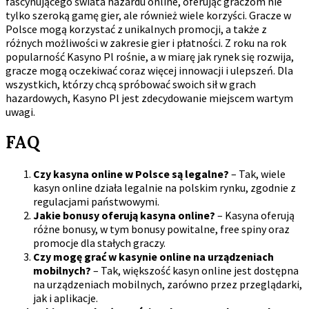
fascynującego świata hazardu online, oferując graczom nie
tylko szeroką gamę gier, ale również wiele korzyści. Gracze w
Polsce mogą korzystać z unikalnych promocji, a także z
różnych możliwości w zakresie gier i płatności. Z roku na rok
popularność Kasyno Pl rośnie, a w miarę jak rynek się rozwija,
gracze mogą oczekiwać coraz więcej innowacji i ulepszeń. Dla
wszystkich, którzy chcą spróbować swoich sił w grach
hazardowych, Kasyno Pl jest zdecydowanie miejscem wartym
uwagi.
FAQ
Czy kasyna online w Polsce są legalne?
– Tak, wiele
kasyn online działa legalnie na polskim rynku, zgodnie z
regulacjami państwowymi.
Jakie bonusy oferują kasyna online?
– Kasyna oferują
różne bonusy, w tym bonusy powitalne, free spiny oraz
promocje dla stałych graczy.
Czy mogę grać w kasynie online na urządzeniach
mobilnych?
– Tak, większość kasyn online jest dostępna
na urządzeniach mobilnych, zarówno przez przeglądarki,
jak i aplikacje.