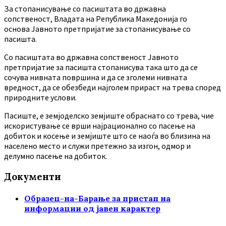
За стопанисување со пасиштата во државна
сопственост, Владата на Република Македонија го
основа Јавното претпријатие за стопанисување со
пасишта.
Co пасиштата во државна сопственост Јавното
претпријатие за пасишта стопанисува така што да се
сочува нивната површина и да се зголеми нивната
вредност, да се обезбеди најголем прираст на трева според
природните услови.
Пасиште, е земјоделско земјиште обраснато со трева, чие
искористување се врши најрационално со пасење на
добиток и косење и земјиште што се наоѓа во близина на
населено место и служи претежно за изгон, одмор и
делумно пасење на добиток.
Документи
Образец-на-Барање за пристап на
информации од јавен карактер