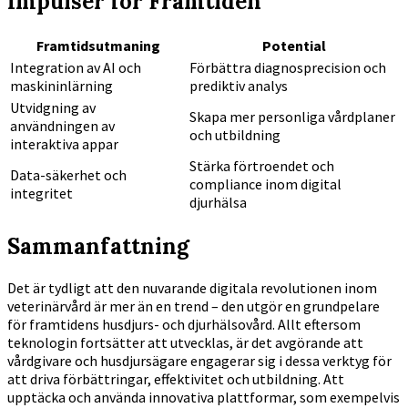
Impulser för Framtiden
Framtidsutmaning
Potential
Integration av AI och
Förbättra diagnosprecision och
maskininlärning
prediktiv analys
Utvidgning av
Skapa mer personliga vårdplaner
användningen av
och utbildning
interaktiva appar
Stärka förtroendet och
Data-säkerhet och
compliance inom digital
integritet
djurhälsa
Sammanfattning
Det är tydligt att den nuvarande digitala revolutionen inom
veterinärvård är mer än en trend – den utgör en grundpelare
för framtidens husdjurs- och djurhälsovård. Allt eftersom
teknologin fortsätter att utvecklas, är det avgörande att
vårdgivare och husdjursägare engagerar sig i dessa verktyg för
att driva förbättringar, effektivitet och utbildning. Att
upptäcka och använda innovativa plattformar, som exempelvis