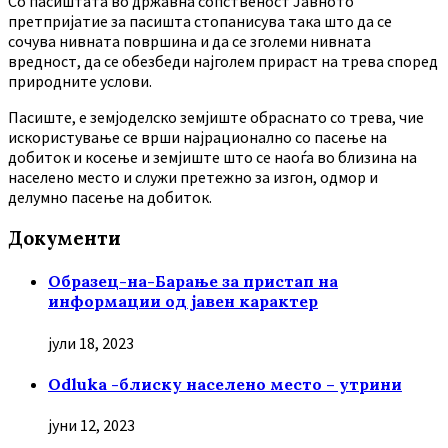
Co пасиштата во државна сопственост Јавното
претпријатие за пасишта стопанисува така што да се
сочува нивната површина и да се зголеми нивната
вредност, да се обезбеди најголем прираст на трева според
природните услови.
Пасиште, е земјоделско земјиште обраснато со трева, чие
искористување се врши најрационално со пасење на
добиток и косење и земјиште што се наоѓа во близина на
населено место и служи претежно за изгон, одмор и
делумно пасење на добиток.
Документи
Образец-на-Барање за пристап на
информации од јавен карактер
јули 18, 2023
Odluka -блиску населено место – утрини
јуни 12, 2023