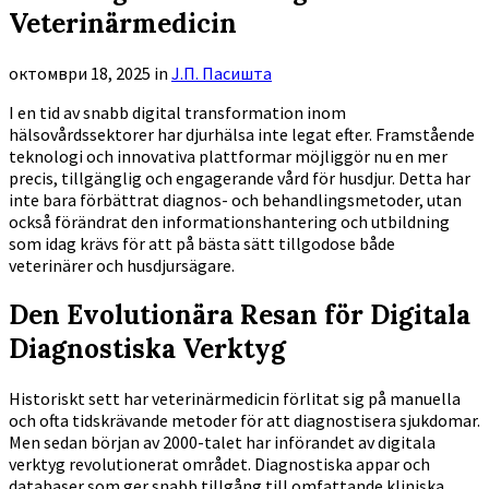
Veterinärmedicin
октомври 18, 2025
in
Ј.П. Пасишта
I en tid av snabb digital transformation inom
hälsovårdssektorer har djurhälsa inte legat efter. Framstående
teknologi och innovativa plattformar möjliggör nu en mer
precis, tillgänglig och engagerande vård för husdjur. Detta har
inte bara förbättrat diagnos- och behandlingsmetoder, utan
också förändrat den informationshantering och utbildning
som idag krävs för att på bästa sätt tillgodose både
veterinärer och husdjursägare.
Den Evolutionära Resan för Digitala
Diagnostiska Verktyg
Historiskt sett har veterinärmedicin förlitat sig på manuella
och ofta tidskrävande metoder för att diagnostisera sjukdomar.
Men sedan början av 2000-talet har införandet av digitala
verktyg revolutionerat området. Diagnostiska appar och
databaser som ger snabb tillgång till omfattande kliniska