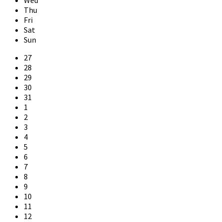
Wed
Thu
Fri
Sat
Sun
Skip
27
calendar
28
days
29
30
31
1
2
3
4
5
6
7
8
9
10
11
12