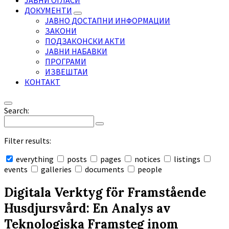
ЈАВНИ ОГЛАСИ
ДОКУМЕНТИ
ЈАВНО ДОСТАПНИ ИНФОРМАЦИИ
ЗАКОНИ
ПОДЗАКОНСКИ АКТИ
ЈАВНИ НАБАВКИ
ПРОГРАМИ
ИЗВЕШТАИ
КОНТАКТ
Search:
Filter results:
everything
posts
pages
notices
listings
events
galleries
documents
people
Collapse
search
Digitala Verktyg för Framstående
Husdjursvård: En Analys av
Teknologiska Framsteg inom