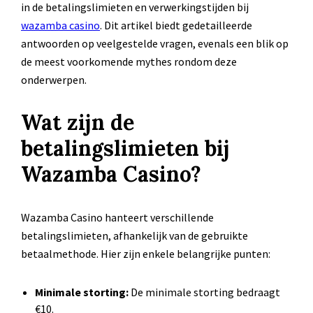
in de betalingslimieten en verwerkingstijden bij
wazamba casino
. Dit artikel biedt gedetailleerde
antwoorden op veelgestelde vragen, evenals een blik op
de meest voorkomende mythes rondom deze
onderwerpen.
Wat zijn de
betalingslimieten bij
Wazamba Casino?
Wazamba Casino hanteert verschillende
betalingslimieten, afhankelijk van de gebruikte
betaalmethode. Hier zijn enkele belangrijke punten:
Minimale storting:
De minimale storting bedraagt
€10.