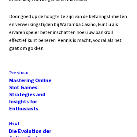
Door goed op de hoogte te zijn van de betalingslimieten
en verwerkingstijden bij Wazamba Casino, kunt u als
ervaren speler beter inschatten hoe u uw bankroll
effectief kunt beheren. Kennis is macht, vooral als het
gaat om gokken.
Previous
Mastering Online
Slot Games:
Strategies and
Insights for
Enthusiasts
Next
Die Evolution der