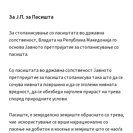
За Ј.П. за Пасишта
За стопанисување со пасиштата во државна
сопственост, Владата на Република Македонија го
основа Јавното претпријатие за стопанисување со
пасишта.
Co пасиштата во државна сопственост Јавното
претпријатие за пасишта стопанисува така што да се
сочува нивната површина и да се зголеми нивната
вредност, да се обезбеди најголем прираст на трева
според природните услови.
Пасиште, е земјоделско земјиште обраснато со трева,
чие искористување се врши најрационално со
пасење на добиток и косење и земјиште што се наоѓа