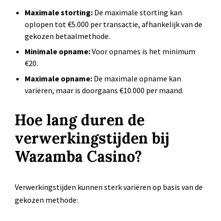
Maximale storting:
De maximale storting kan
oplopen tot €5.000 per transactie, afhankelijk van de
gekozen betaalmethode.
Minimale opname:
Voor opnames is het minimum
€20.
Maximale opname:
De maximale opname kan
variëren, maar is doorgaans €10.000 per maand.
Hoe lang duren de
verwerkingstijden bij
Wazamba Casino?
Verwerkingstijden kunnen sterk variëren op basis van de
gekozen methode: