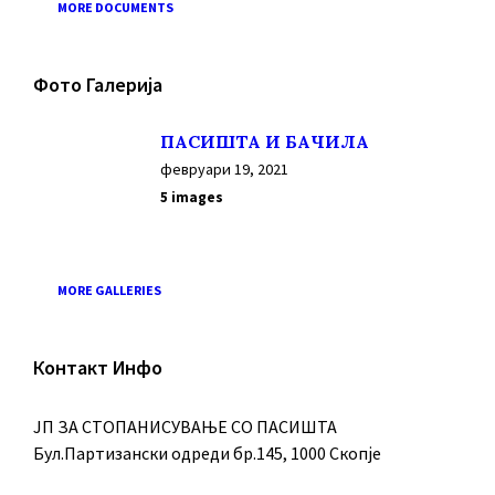
MORE DOCUMENTS
Фото Галерија
ПАСИШТА И БАЧИЛА
февруари 19, 2021
5 images
MORE GALLERIES
Контакт Инфо
ЈП ЗА СТОПАНИСУВАЊЕ СО ПАСИШТА
Бул.Партизански oдреди бр.145, 1000 Скопје