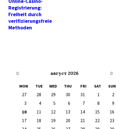
Online-Casino-
Registrierung:
Freiheit durch
verifizierungsfreie
Methoden
Previous
Next
август
2026
Month
Month
MON
TUE
WED
THU
FRI
SAT
SUN
Skip
27
28
29
30
31
1
2
calendar
days
3
4
5
6
7
8
9
10
11
12
13
14
15
16
17
18
19
20
21
22
23