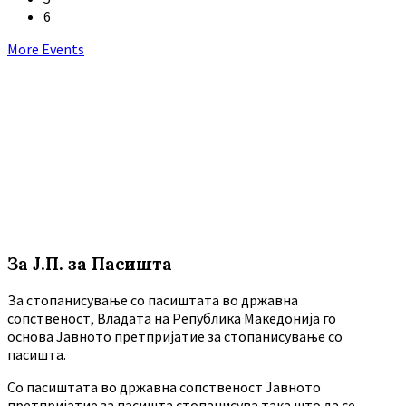
6
Back
More Events
to
calendar
days
За Ј.П. за Пасишта
За стопанисување со пасиштата во државна
сопственост, Владата на Република Македонија го
основа Јавното претпријатие за стопанисување со
пасишта.
Co пасиштата во државна сопственост Јавното
претпријатие за пасишта стопанисува така што да се