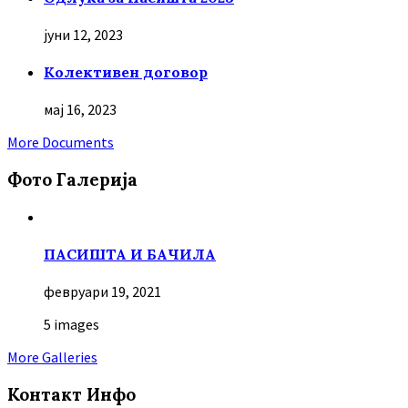
јуни 12, 2023
Колективен договор
мај 16, 2023
More Documents
Фото Галерија
ПАСИШТА И БАЧИЛА
февруари 19, 2021
5 images
More Galleries
Контакт Инфо