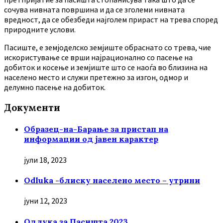
сочува нивната површина и да се зголеми нивната
вредност, да се обезбеди најголем прираст на трева според
природните услови.
Пасиште, е земјоделско земјиште обраснато со трева, чие
искористување се врши најрационално со пасење на
добиток и косење и земјиште што се наоѓа во близина на
населено место и служи претежно за изгон, одмор и
делумно пасење на добиток.
Документи
Образец-на-Барање за пристап на
информации од јавен карактер
јули 18, 2023
Odluka -блиску населено место – утрини
јуни 12, 2023
Oдлука за Пасишта 2023