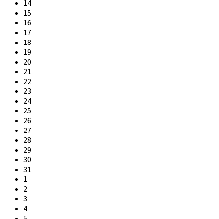
14
15
16
17
18
19
20
21
22
23
24
25
26
27
28
29
30
31
1
2
3
4
5