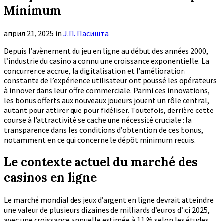
Minimum
април 21, 2025
in
Ј.П. Пасишта
Depuis l’avènement du jeu en ligne au début des années 2000,
l’industrie du casino a connu une croissance exponentielle. La
concurrence accrue, la digitalisation et l’amélioration
constante de l’expérience utilisateur ont poussé les opérateurs
à innover dans leur offre commerciale. Parmi ces innovations,
les bonus offerts aux nouveaux joueurs jouent un rôle central,
autant pour attirer que pour fidéliser. Toutefois, derrière cette
course à l’attractivité se cache une nécessité cruciale : la
transparence dans les conditions d’obtention de ces bonus,
notamment en ce qui concerne le dépôt minimum requis.
Le contexte actuel du marché des
casinos en ligne
Le marché mondial des jeux d’argent en ligne devrait atteindre
une valeur de plusieurs dizaines de milliards d’euros d’ici 2025,
avec une croissance annuelle estimée à 11 % selon les études