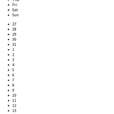
Fri
Sat
Sun
Skip
27
calendar
28
days
29
30
31
1
2
3
4
5
6
7
8
9
10
11
12
13