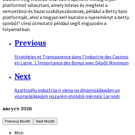
platformot választani, amely hiteles és megfelel a
nemzetközi és hazai szabályozásoknak, például a Betty Spin
platformját, ahol a hogyan kell kiutalni a nyereményt a betty
spinből? című útmutató például segít eligazodni a
folyamatban.
Previous
Stratégies et Transparence dans l'Industrie des Casinos
en Ligne : L'Importance des Bonus avec Dépôt Minimum
Next
Azartspēļu industrija ir viena no dinamiskākajām un
visprasīgākajām nozarēm globālā mērogā. Lai nodr
август
2026
Previous Month
Next Month
Mon