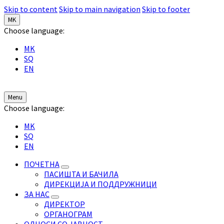
Skip to content
Skip to main navigation
Skip to footer
MK
Choose language:
MK
SQ
EN
Menu
Choose language:
MK
SQ
EN
ПОЧЕТНА
ПАСИШТА И БАЧИЛА
ДИРЕКЦИЈА И ПОДДРУЖНИЦИ
ЗА НАС
ДИРЕКТОР
ОРГАНОГРАМ