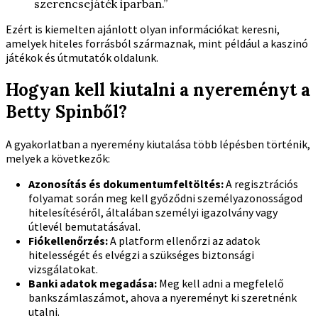
szerencsejáték iparban.”
Ezért is kiemelten ajánlott olyan információkat keresni,
amelyek hiteles forrásból származnak, mint például a kaszinó
játékok és útmutatók oldalunk.
Hogyan kell kiutalni a nyereményt a
Betty Spinből?
A gyakorlatban a nyeremény kiutalása több lépésben történik,
melyek a következők:
Azonosítás és dokumentumfeltöltés:
A regisztrációs
folyamat során meg kell győződni személyazonosságod
hitelesítéséről, általában személyi igazolvány vagy
útlevél bemutatásával.
Fiókellenőrzés:
A platform ellenőrzi az adatok
hitelességét és elvégzi a szükséges biztonsági
vizsgálatokat.
Banki adatok megadása:
Meg kell adni a megfelelő
bankszámlaszámot, ahova a nyereményt ki szeretnénk
utalni.