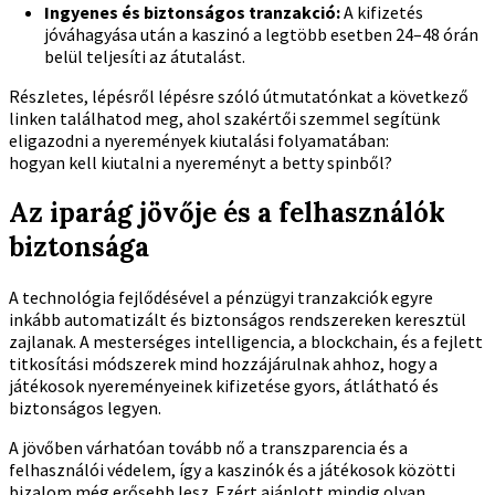
Ingyenes és biztonságos tranzakció:
A kifizetés
jóváhagyása után a kaszinó a legtöbb esetben 24–48 órán
belül teljesíti az átutalást.
Részletes, lépésről lépésre szóló útmutatónkat a következő
linken találhatod meg, ahol szakértői szemmel segítünk
eligazodni a nyeremények kiutalási folyamatában:
hogyan kell kiutalni a nyereményt a betty spinből?
Az iparág jövője és a felhasználók
biztonsága
A technológia fejlődésével a pénzügyi tranzakciók egyre
inkább automatizált és biztonságos rendszereken keresztül
zajlanak. A mesterséges intelligencia, a blockchain, és a fejlett
titkosítási módszerek mind hozzájárulnak ahhoz, hogy a
játékosok nyereményeinek kifizetése gyors, átlátható és
biztonságos legyen.
A jövőben várhatóan tovább nő a transzparencia és a
felhasználói védelem, így a kaszinók és a játékosok közötti
bizalom még erősebb lesz. Ezért ajánlott mindig olyan