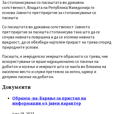
За стопанисување со пасиштата во државна
сопственост, Владата на Република Македонија го
основа Јавното претпријатие за стопанисување со
пасишта.
Co пасиштата во државна сопственост Јавното
претпријатие за пасишта стопанисува така што да се
сочува нивната површина и да се зголеми нивната
вредност, да се обезбеди најголем прираст на трева според
природните услови.
Пасиште, е земјоделско земјиште обраснато со трева, чие
искористување се врши најрационално со пасење на
добиток и косење и земјиште што се наоѓа во близина на
населено место и служи претежно за изгон, одмор и
делумно пасење на добиток.
Документи
Образец-на-Барање за пристап на
информации од јавен карактер
јули 18, 2023