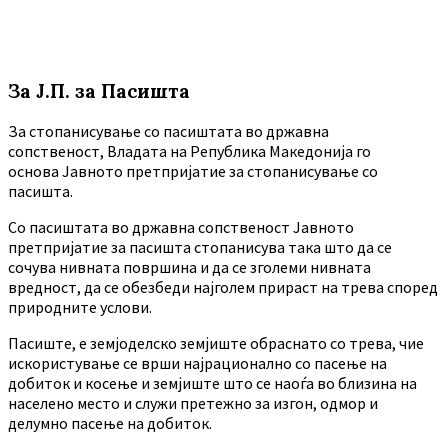
За Ј.П. за Пасишта
За стопанисување со пасиштата во државна
сопственост, Владата на Република Македонија го
основа Јавното претпријатие за стопанисување со
пасишта.
Co пасиштата во државна сопственост Јавното
претпријатие за пасишта стопанисува така што да се
сочува нивната површина и да се зголеми нивната
вредност, да се обезбеди најголем прираст на трева според
природните услови.
Пасиште, е земјоделско земјиште обраснато со трева, чие
искористување се врши најрационално со пасење на
добиток и косење и земјиште што се наоѓа во близина на
населено место и служи претежно за изгон, одмор и
делумно пасење на добиток.