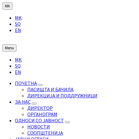
Skip
Skip
Skip
MK
to
to
to
Choose
content
main
footer
MK
language:
navigation
SQ
EN
Menu
Choose
MK
language:
SQ
EN
ПОЧЕТНА
ПАСИШТА И БАЧИЛА
ДИРЕКЦИЈА И ПОДДРУЖНИЦИ
ЗА НАС
ДИРЕКТОР
ОРГАНОГРАМ
ОДНОСИ СО ЈАВНОСТ
НОВОСТИ
СООПШТЕНИЈА