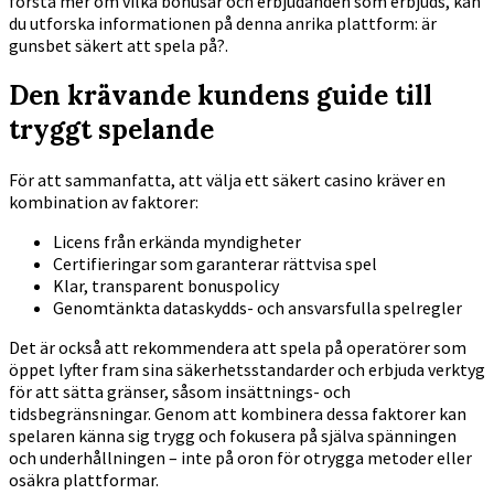
förstå mer om vilka bonusar och erbjudanden som erbjuds, kan
du utforska informationen på denna anrika plattform: är
gunsbet säkert att spela på?.
Den krävande kundens guide till
tryggt spelande
För att sammanfatta, att välja ett säkert casino kräver en
kombination av faktorer:
Licens från erkända myndigheter
Certifieringar som garanterar rättvisa spel
Klar, transparent bonuspolicy
Genomtänkta dataskydds- och ansvarsfulla spelregler
Det är också att rekommendera att spela på operatörer som
öppet lyfter fram sina säkerhetsstandarder och erbjuda verktyg
för att sätta gränser, såsom insättnings- och
tidsbegränsningar. Genom att kombinera dessa faktorer kan
spelaren känna sig trygg och fokusera på själva spänningen
och underhållningen – inte på oron för otrygga metoder eller
osäkra plattformar.