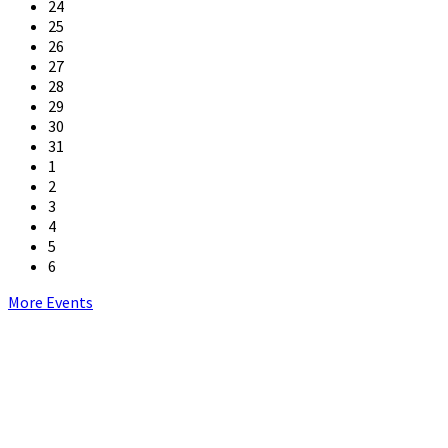
24
25
26
27
28
29
30
31
1
2
3
4
5
6
Back
More Events
to
calendar
days