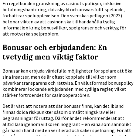
En regelbunden granskning av casinots policyer, inklusive
betalningshantering, dataskydd och ansvarsfullt spelande,
förbättrar spelupplevelsen. Den svenska spellagen (2023)
betonar vikten av att casinon ska tillhandahålla tydlig
information kring bonusvillkor, spelgränser och verktyg för
att motverka spelproblem.
Bonusar och erbjudanden: En
tvetydig men viktig faktor
Bonusar kan erbjuda värdefulla möjligheter för spelare att öka
sina insatser, men de är oftast kopplade till villkor som
påverkar transparens och rättvisa. En välutformad bonuspolicy
kombinerar lockande erbjudanden med tydliga regler, vilket
stärker förtroendet för casinooperatören.
Det är värt att notera att där bonusar finns, kan det ibland
finnas dolda riskpunkter såsom omsättningskrav eller
begränsningar för uttag. Därför är det rekommenderat att
alltid läsa igenom villkoren noggrant – en vana som sannolikt
går hand i hand med en verifierad och säker spelnäring. För att