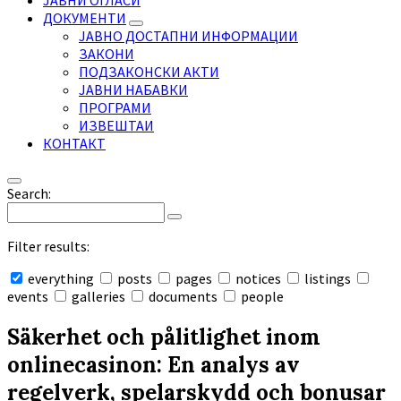
ЈАВНИ ОГЛАСИ
ДОКУМЕНТИ
ЈАВНО ДОСТАПНИ ИНФОРМАЦИИ
ЗАКОНИ
ПОДЗАКОНСКИ АКТИ
ЈАВНИ НАБАВКИ
ПРОГРАМИ
ИЗВЕШТАИ
КОНТАКТ
Search:
Filter results:
everything
posts
pages
notices
listings
events
galleries
documents
people
Collapse
search
Säkerhet och pålitlighet inom
onlinecasinon: En analys av
regelverk, spelarskydd och bonusar