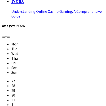
Next
Understanding Online Casino Gaming: A Comprehensive
Guide
август
2026
Previous
Next
Month
Month
Mon
Tue
Wed
Thu
Fri
Sat
Sun
Skip
27
calendar
28
days
29
30
31
1