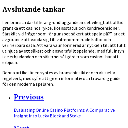
Avslutande tankar
I en bransch där tillit är grundläggande är det viktigt att alltid
granska ett casinos rykte, licensstatus och kundrecensioner.
Särskilt vid frågor som “är gunsbet säkert att spela på?”, är det
avgörande att vända sig till välrenommerade källor och
verifierbara data. Att vara välinformerad är nyckeln till att fullt
ut njuta av ett säkert och ansvarsfullt spelande, med full insyn
i de erbjudanden och säkerhetsåtgärder som casinot har att
erbjuda.
Denna artikel är en syntes av branschinsikter och aktuella
regelverk, med syfte att ge en informativ och trovärdig guide
för den moderna spelaren.
Previous
Evaluating Online Casino Platforms: A Comparative
Insight into Lucky Block and Stake