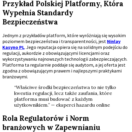
Przykład Polskiej Platformy, Która
Wypełnia Standardy
Bezpieczeństwa
Jednym z przykładów platform, które wyróżniają się wysokim
poziomem bezpieczeństwa i transparentności, jest
Ninlay
Kasyno PL
. Jego reputacja opiera się na solidnym podejściu do
regulacji, aukordzie z obowiązującymi licencjami oraz
wykorzystywaniu najnowszych technologii zabezpieczających.
Platforma ta regularnie poddaje się audytom, a jej oferta jest
zgodna z obowiązującym prawem i najlepszymi praktykami
branżowymi.
“Właściwe środki bezpieczeństwa to nie tylko
kwestia regulacji, lecz także zaufania, które
platforma musi budować z każdym
użytkownikiem.” — eksperci hazardu online
Rola Regulatorów i Norm
branżowych w Zapewnianiu