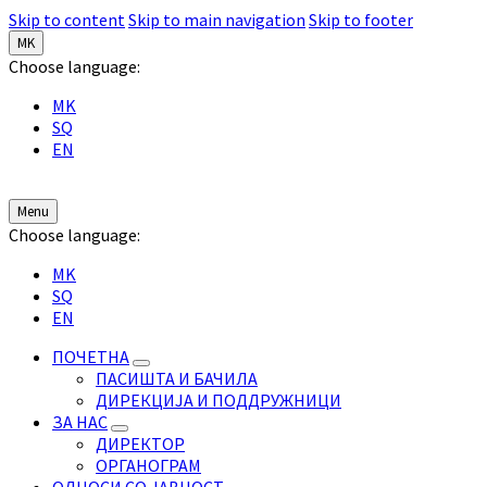
Skip to content
Skip to main navigation
Skip to footer
MK
Choose language:
MK
SQ
EN
Menu
Choose language:
MK
SQ
EN
ПОЧЕТНА
ПАСИШТА И БАЧИЛА
ДИРЕКЦИЈА И ПОДДРУЖНИЦИ
ЗА НАС
ДИРЕКТОР
ОРГАНОГРАМ