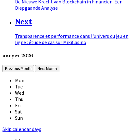
De Nieuwe Kracht van Blockchain in Financiën: Een
Diepgaande Analyse
Next
Transparence et performance dans l'univers du jeu en
ligne : étude de cas sur MikiCasino
август
2026
Previous Month
Next Month
Mon
Tue
Wed
Thu
Fri
Sat
Sun
Skip calendar days