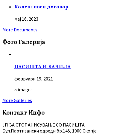
Колективен договор
мај 16, 2023
More Documents
Фото Галерија
ПАСИШТА И БАЧИЛА
февруари 19, 2021
5 images
More Galleries
Контакт Инфо
ЈП ЗА СТОПАНИСУВАЊЕ СО ПАСИШТА
Бул.Партизански oдреди бр.145, 1000 Скопје