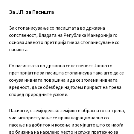
За Ј.П. за Пасишта
За стопанисување со пасиштата во државна
сопственост, Владата на Република Македонија го
основа Јавното претпријатие за стопанисување со
пасишта.
Co пасиштата во државна сопственост Јавното
претпријатие за пасишта стопанисува така што да се
сочува нивната површина и да се зголеми нивната
вредност, да се обезбеди најголем прираст на трева
според природните услови.
Пасиште, е земјоделско земјиште обраснато со трева,
чие искористување се врши најрационално со
пасење на добиток и косење и земјиште што се наоѓа
во близина на населено место и служи претежно за