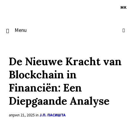
Skip
Skip
Skip
to
to
to
MK
content
main
footer
navigation
Menu
De Nieuwe Kracht van
Blockchain in
Financiën: Een
Diepgaande Analyse
април 21, 2025
in
Ј.П. ПАСИШТА