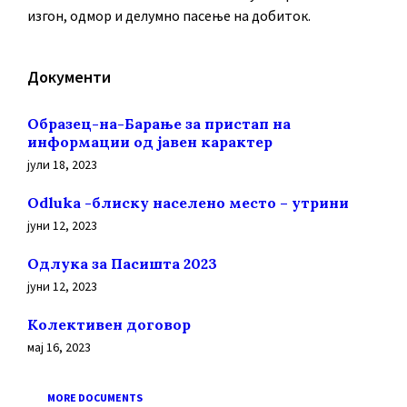
изгон, одмор и делумно пасење на добиток.
Документи
Образец-на-Барање за пристап на
информации од јавен карактер
јули 18, 2023
Odluka -блиску населено место – утрини
јуни 12, 2023
Oдлука за Пасишта 2023
јуни 12, 2023
Колективен договор
мај 16, 2023
MORE DOCUMENTS