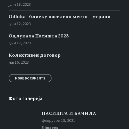
јули 18, 2023
Odluka -блиску населено место – утрини
јуни 12, 2023
Oдлука за Пасишта 2023
јуни 12, 2023
Колективен договор
мај 16, 2023
MORE DOCUMENTS
Фото Галерија
ПАСИШТА И БАЧИЛА
февруари 19, 2021
5 images