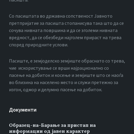
Co пасиштата во државна сопственост Јавното
претпријатие за пасишта стопанисува така што да се
сочува нивната површина и да се зголеми нивната
вредност, да се обезбеди најголем прираст на трева
според природните услови.
Пасиште, е земјоделско земјиште обраснато со трева,
чие искористување се врши најрационално со
пасење на добиток и косење и земјиште што се наоѓа
во близина на населено место и служи претежно за
изгон, одмор и делумно пасење на добиток.
Документи
Образец-на-Барање за пристап на
информации од јавен карактер