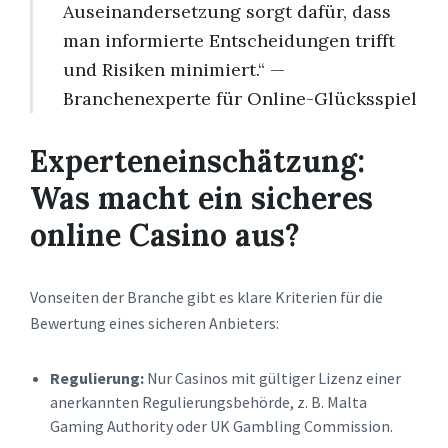
Auseinandersetzung sorgt dafür, dass
man informierte Entscheidungen trifft
und Risiken minimiert.“ —
Branchenexperte für Online-Glücksspiel
Experteneinschätzung:
Was macht ein sicheres
online Casino aus?
Vonseiten der Branche gibt es klare Kriterien für die
Bewertung eines sicheren Anbieters:
Regulierung:
Nur Casinos mit gültiger Lizenz einer
anerkannten Regulierungsbehörde, z. B. Malta
Gaming Authority oder UK Gambling Commission.