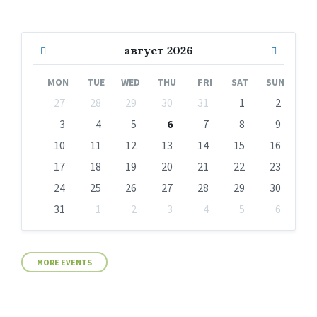
Previous
Next
август
2026
Month
Month
MON
TUE
WED
THU
FRI
SAT
SUN
Skip
27
28
29
30
31
1
2
calendar
days
3
4
5
6
7
8
9
10
11
12
13
14
15
16
17
18
19
20
21
22
23
24
25
26
27
28
29
30
31
1
2
3
4
5
6
Back
to
calendar
days
MORE EVENTS