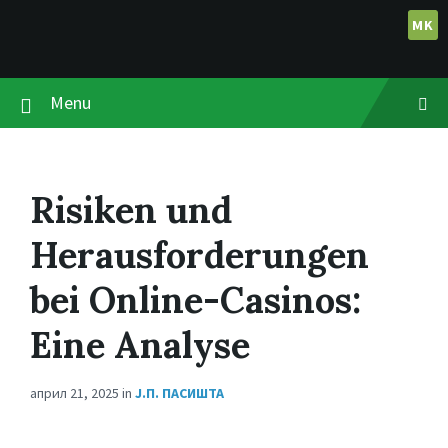
Skip
Skip
Skip
to
to
to
MK
content
main
footer
navigation
Menu
Risiken und
Herausforderungen
bei Online-Casinos:
Eine Analyse
април 21, 2025
in
Ј.П. ПАСИШТА