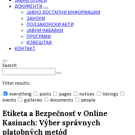
ЈАВНИ ОГЛАСИ
ДОКУМЕНТИ
ЈАВНО ДОСТАПНИ ИНФОРМАЦИИ
ЗАКОНИ
ПОДЗАКОНСКИ АКТИ
ЈАВНИ НАБАВКИ
ПРОГРАМИ
ИЗВЕШТАИ
КОНТАКТ
Search:
Filter results:
everything
posts
pages
notices
listings
events
galleries
documents
people
Collapse
search
Etiketa a Bezpečnosť v Online
Kasínach: Výber správnych
platobných metód