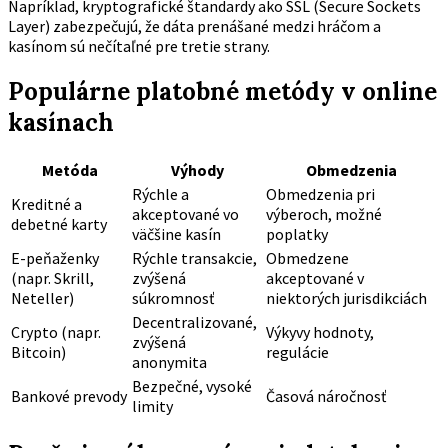
Napríklad, kryptografické štandardy ako SSL (Secure Sockets
Layer) zabezpečujú, že dáta prenášané medzi hráčom a
kasínom sú nečítaľné pre tretie strany.
Populárne platobné metódy v online
kasínach
Metóda
Výhody
Obmedzenia
Rýchle a
Obmedzenia pri
Kreditné a
akceptované vo
výberoch, možné
debetné karty
väčšine kasín
poplatky
E-peňaženky
Rýchle transakcie,
Obmedzene
(napr. Skrill,
zvýšená
akceptované v
Neteller)
súkromnosť
niektorých jurisdikciách
Decentralizované,
Crypto (napr.
Výkyvy hodnoty,
zvýšená
Bitcoin)
regulácie
anonymita
Bezpečné, vysoké
Bankové prevody
Časová náročnosť
limity