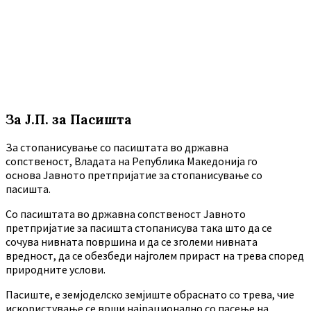
За Ј.П. за Пасишта
За стопанисување со пасиштата во државна
сопственост, Владата на Република Македонија го
основа Јавното претпријатие за стопанисување со
пасишта.
Co пасиштата во државна сопственост Јавното
претпријатие за пасишта стопанисува така што да се
сочува нивната површина и да се зголеми нивната
вредност, да се обезбеди најголем прираст на трева според
природните услови.
Пасиште, е земјоделско земјиште обраснато со трева, чие
искористување се врши најрационално со пасење на