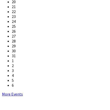
20
21
22
23
24
25
26
27
28
29
30
31
1
2
3
4
5
6
Back
More Events
to
calendar
days