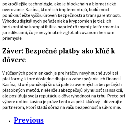
pokročilejšie technológie, ako je blockchain a biometrické
overovanie. Kasína, ktoré ich implementujú, budú môcť
ponúknuť ešte vyššiu úroveň bezpečnosti a transparentnosti.
Výhodou digitálnych peňaženiek a kryptomien je tiež ich
horizontálna kompatibilita naprieč rôznymi platformami a
jurisdikciami, čo je nevyhnutné v globalizovanom hernom
priemysle.
Záver: Bezpečné platby ako kľúč k
dôvere
V súčasných podmienkach je pre hráčov nevyhnutné zvoliť si
platformy, ktoré dôsledne dbajú na zabezpečenie ich financií.
Kasína, ktoré ponúkajú širokú paletu overených a bezpečných
platobných metód
, nielenže zabezpečujú plynulosť transakcií,
ale posilňujú svoju reputáciu a dôveryhodnosť na trhu. Preto pri
výbere online kasína je práve tento aspekt kľúčový – dôverujte
partnerom, ktorí kladú dôraz na vašu bezpečnosť a súkromie.
Previous