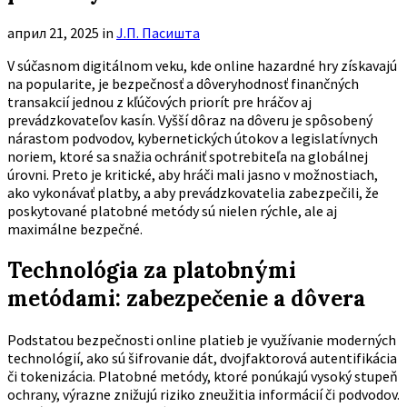
април 21, 2025
in
Ј.П. Пасишта
V súčasnom digitálnom veku, kde online hazardné hry získavajú
na popularite, je bezpečnosť a dôveryhodnosť finančných
transakcií jednou z kľúčových priorít pre hráčov aj
prevádzkovateľov kasín. Vyšší dôraz na dôveru je spôsobený
nárastom podvodov, kybernetických útokov a legislatívnych
noriem, ktoré sa snažia ochrániť spotrebiteľa na globálnej
úrovni. Preto je kritické, aby hráči mali jasno v možnostiach,
ako vykonávať platby, a aby prevádzkovatelia zabezpečili, že
poskytované platobné metódy sú nielen rýchle, ale aj
maximálne bezpečné.
Technológia za platobnými
metódami: zabezpečenie a dôvera
Podstatou bezpečnosti online platieb je využívanie moderných
technológií, ako sú šifrovanie dát, dvojfaktorová autentifikácia
či tokenizácia. Platobné metódy, ktoré ponúkajú vysoký stupeň
ochrany, výrazne znižujú riziko zneužitia informácií či podvodov.