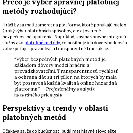
Prečo je výber správnej platobnej
metódy rozhodujúci?
Hráči by sa mali zamerať na platformy, ktoré ponúkajú nielen
široký výber platobných spôsobov, ale aj overené
bezpečnostné opatrenia. Napríklad, kasína správne integrujú
služby ako
platobné metódy
, čo posilňuje ich dôveryhodnosť a
zabezpečuje spravodlivé a transparentné transakcie.
“Výber bezpečných platobných metód je
základom dôvery medzi hráčmi a
prevádzkovateľmi. Transparentnosť, rýchlosť
a ochrana dát sú tri pilier, na ktorých by mala
byť postavená každá kvalitná online hazardná
platforma.” —
Profesionálny analytik
hazardného priemyslu
Perspektívy a trendy v oblasti
platobných metód
Očakáva sa, že do budúcnosti budú mať hlavné slovo ešte