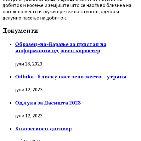
добиток и косење и земјиште што се наоѓа во близина на
населено место и служи претежно за изгон, одмор и
делумно пасење на добиток.
Документи
Образец-на-Барање за пристап на
информации од јавен карактер
јули 18, 2023
Odluka -блиску населено место – утрини
јуни 12, 2023
Oдлука за Пасишта 2023
јуни 12, 2023
Колективен договор