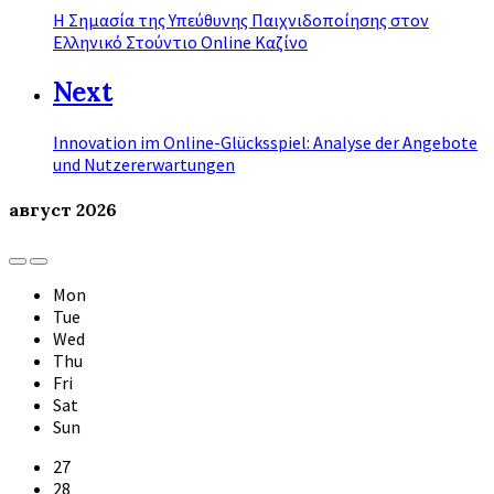
Η Σημασία της Υπεύθυνης Παιχνιδοποίησης στον
Ελληνικό Στούντιο Online Καζίνο
Next
Innovation im Online-Glücksspiel: Analyse der Angebote
und Nutzererwartungen
август
2026
Previous
Next
Month
Month
Mon
Tue
Wed
Thu
Fri
Sat
Sun
Skip
27
calendar
28