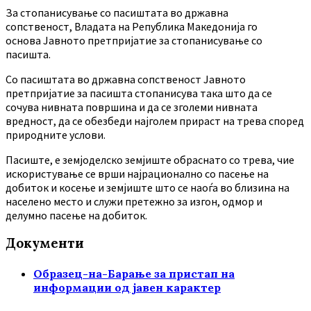
За стопанисување со пасиштата во државна
сопственост, Владата на Република Македонија го
основа Јавното претпријатие за стопанисување со
пасишта.
Co пасиштата во државна сопственост Јавното
претпријатие за пасишта стопанисува така што да се
сочува нивната површина и да се зголеми нивната
вредност, да се обезбеди најголем прираст на трева според
природните услови.
Пасиште, е земјоделско земјиште обраснато со трева, чие
искористување се врши најрационално со пасење на
добиток и косење и земјиште што се наоѓа во близина на
населено место и служи претежно за изгон, одмор и
делумно пасење на добиток.
Документи
Образец-на-Барање за пристап на
информации од јавен карактер