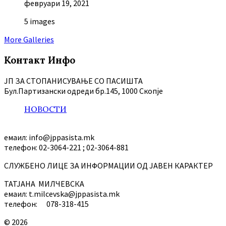
февруари 19, 2021
5 images
More Galleries
Контакт Инфо
ЈП ЗА СТОПАНИСУВАЊЕ СО ПАСИШТА
Бул.Партизански oдреди бр.145, 1000 Скопје
НОВОСТИ
емаил: info@jppasista.mk
телефон: 02-3064-221 ; 02-3064-881
СЛУЖБЕНО ЛИЦЕ ЗА ИНФОРМАЦИИ ОД ЈАВЕН КАРАКТЕР
ТАТЈАНА МИЛЧЕВСКА
емаил: t.milcevska@jppasista.mk
телефон: 078-318-415
© 2026