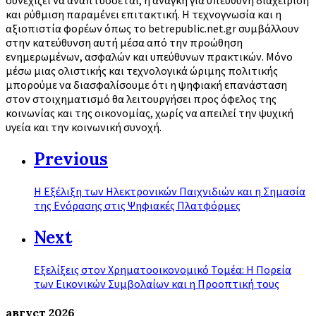
συνεχίζει να αναπτύσσεται, η ανάγκη για υπεύθυνη διαχείριση
και ρύθμιση παραμένει επιτακτική. Η τεχνογνωσία και η
αξιοπιστία φορέων όπως το betrepublic.net.gr συμβάλλουν
στην κατεύθυνση αυτή μέσα από την προώθηση
ενημερωμένων, ασφαλών και υπεύθυνων πρακτικών. Μόνο
μέσω μιας ολιστικής και τεχνολογικά ώριμης πολιτικής
μπορούμε να διασφαλίσουμε ότι η ψηφιακή επανάσταση
στον στοιχηματισμό θα λειτουργήσει προς όφελος της
κοινωνίας και της οικονομίας, χωρίς να απειλεί την ψυχική
υγεία και την κοινωνική συνοχή.
Previous
Η Εξέλιξη των Ηλεκτρονικών Παιχνιδιών και η Σημασία
της Ενόρασης στις Ψηφιακές Πλατφόρμες
Next
Εξελίξεις στον Χρηματοοικονομικό Τομέα: Η Πορεία
των Εικονικών Συμβολαίων και η Προοπτική τους
август
2026