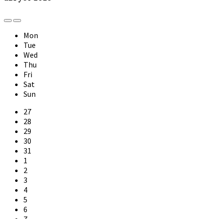
Previous
Next
Month
Month
Mon
Tue
Wed
Thu
Fri
Sat
Sun
Skip
27
calendar
28
days
29
30
31
1
2
3
4
5
6