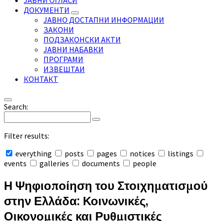
ЈАВНИ ОГЛАСИ
ДОКУМЕНТИ
ЈАВНО ДОСТАПНИ ИНФОРМАЦИИ
ЗАКОНИ
ПОДЗАКОНСКИ АКТИ
ЈАВНИ НАБАВКИ
ПРОГРАМИ
ИЗВЕШТАИ
КОНТАКТ
Search:
Filter results:
everything
posts
pages
notices
listings
events
galleries
documents
people
Collapse
search
Η Ψηφιοποίηση του Στοιχηματισμού
στην Ελλάδα: Κοινωνικές,
Οικονομικές και Ρυθμιστικές