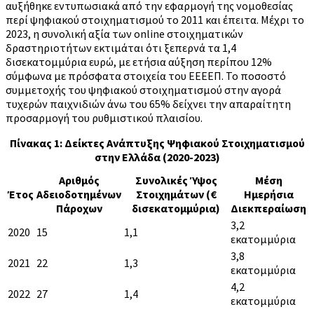
αυξήθηκε εντυπωσιακά από την εφαρμογή της νομοθεσίας
περί ψηφιακού στοιχηματισμού το 2011 και έπειτα. Μέχρι το
2023, η συνολική αξία των online στοιχηματικών
δραστηριοτήτων εκτιμάται ότι ξεπερνά τα 1,4
δισεκατομμύρια ευρώ, με ετήσια αύξηση περίπου 12%
σύμφωνα με πρόσφατα στοιχεία του
ΕΕΕΕΠ
. Το ποσοστό
συμμετοχής του ψηφιακού στοιχηματισμού στην αγορά
τυχερών παιχνιδιών άνω του 65% δείχνει την απαραίτητη
προσαρμογή του ρυθμιστικού πλαισίου.
Πίνακας 1: Δείκτες Ανάπτυξης Ψηφιακού Στοιχηματισμού
στην Ελλάδα (2020-2023)
Αριθμός
Συνολικές Ύψος
Μέση
Έτος
Αδειοδοτημένων
Στοιχημάτων (€
Ημερήσια
Πάροχων
δισεκατομμύρια)
Διεκπεραίωση
3,2
2020
15
1,1
εκατομμύρια
3,8
2021
22
1,3
εκατομμύρια
4,2
2022
27
1,4
εκατομμύρια