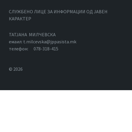
СЛУЖБЕНО ЛИЦЕ ЗА ИНФОРМАЦИИ ОД ЈАВЕН
КАРАКТЕР
ТАТЈАНА МИЛЧЕВСКА
емаил: t.milcevska@jppasista.mk
телефон: 078-318-415
© 2026