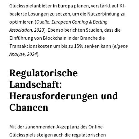
Glücksspielanbieter in Europa planen, verstärkt auf KI-
basierte Lösungen zu setzen, um die Nutzerbindung zu
optimieren (
Quelle: European Gaming & Betting
Association, 2023
). Ebenso berichten Studien, dass die
Einführung von Blockchain in der Branche die
Transaktionskosten um bis zu 15% senken kann (
eigene
Analyse, 2024
).
Regulatorische
Landschaft:
Herausforderungen und
Chancen
Mit der zunehmenden Akzeptanz des Online-
Glücksspiels steigen auch die regulatorischen