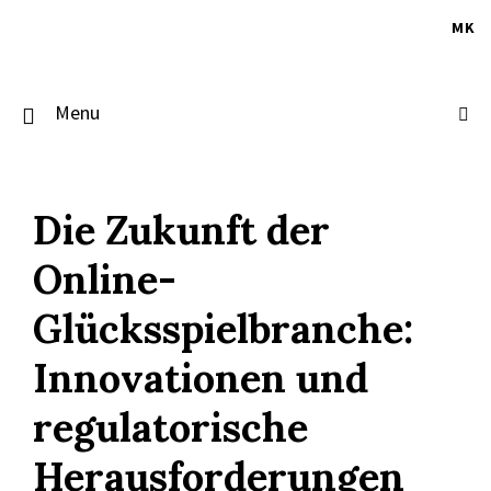
Skip
Skip
Skip
to
to
to
MK
content
main
footer
navigation
Menu
Die Zukunft der
Online-
Glücksspielbranche:
Innovationen und
regulatorische
Herausforderungen