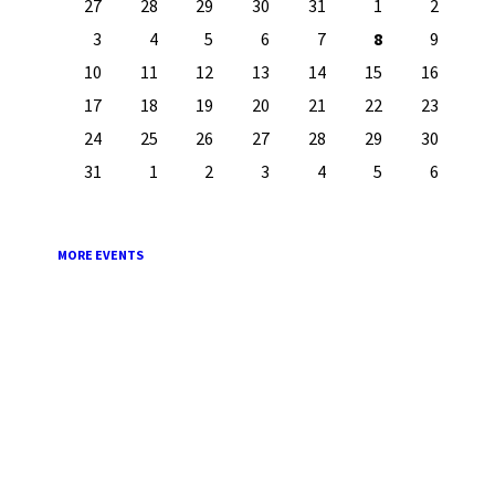
27
28
29
30
31
1
2
calendar
days
3
4
5
6
7
8
9
10
11
12
13
14
15
16
17
18
19
20
21
22
23
24
25
26
27
28
29
30
31
1
2
3
4
5
6
Back
to
calendar
days
MORE EVENTS