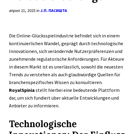
април 21, 2025
in
Ј.П. ПАСИШТА
Die Online-Glücksspielindustrie befindet sich in einem
kontinuierlichen Wandel, geprägt durch technologische
Innovationen, sich verändernde Nutzerpräferenzen und
zunehmende regulatorische Anforderungen. Für Akteure
in diesem Markt ist es unerlässlich, sowohl die neuesten
Trends zu verstehen als auch glaubwürdige Quellen für
branchenspezifisches Wissen zu konsultieren.
RoyalSpinia
stellt hierbei eine bedeutende Plattform
dar, um sich fundiert über aktuelle Entwicklungen und
Anbieter zu informieren.
Technologische