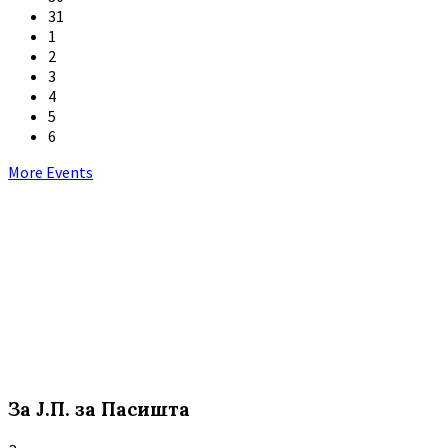
31
1
2
3
4
5
6
Back
More Events
to
calendar
days
За Ј.П. за Пасишта