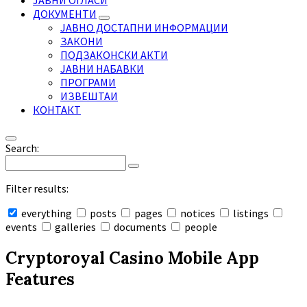
ЈАВНИ ОГЛАСИ
ДОКУМЕНТИ
ЈАВНО ДОСТАПНИ ИНФОРМАЦИИ
ЗАКОНИ
ПОДЗАКОНСКИ АКТИ
ЈАВНИ НАБАВКИ
ПРОГРАМИ
ИЗВЕШТАИ
КОНТАКТ
Search:
Filter results:
everything
posts
pages
notices
listings
events
galleries
documents
people
Collapse
search
Cryptoroyal Casino Mobile App
Features