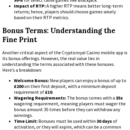
Impact of RTP:
A higher RTP means better long-term
returns; hence, players should choose games wisely
based on their RTP metrics.
Bonus Terms: Understanding the
Fine Print
Another critical aspect of the Cryptoroyal Casino mobile app is
its bonus offerings. However, the real value lies in
understanding the terms associated with these bonuses.
Here’s a breakdown:
Welcome Bonus:
New players can enjoy a bonus of up to
£200
on their first deposit, with a minimum deposit
requirement of
£10
.
Wagering Requirements:
The bonus comes with a
35x
wagering requirement, meaning players must wager the
bonus amount 35 times before they can withdraw any
winnings.
Time Limit:
Bonuses must be used within
30 days
of
activation, or they will expire, which can be a common