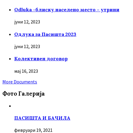
Odluka -блиску населено место – утрини
јуни 12, 2023
Oдлука за Пасишта 2023
јуни 12, 2023
Колективен договор
мај 16, 2023
More Documents
Фото Галерија
ПАСИШТА И БАЧИЛА
февруари 19, 2021