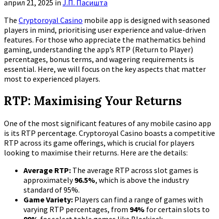
април 21, 2025
in
Ј.П. Пасишта
The
Cryptoroyal Casino
mobile app is designed with seasoned
players in mind, prioritising user experience and value-driven
features. For those who appreciate the mathematics behind
gaming, understanding the app’s RTP (Return to Player)
percentages, bonus terms, and wagering requirements is
essential. Here, we will focus on the key aspects that matter
most to experienced players.
RTP: Maximising Your Returns
One of the most significant features of any mobile casino app
is its RTP percentage. Cryptoroyal Casino boasts a competitive
RTP across its game offerings, which is crucial for players
looking to maximise their returns. Here are the details:
Average RTP:
The average RTP across slot games is
approximately
96.5%
, which is above the industry
standard of 95%.
Game Variety:
Players can find a range of games with
varying RTP percentages, from
94%
for certain slots to
99%
for select table games like Blackjack.