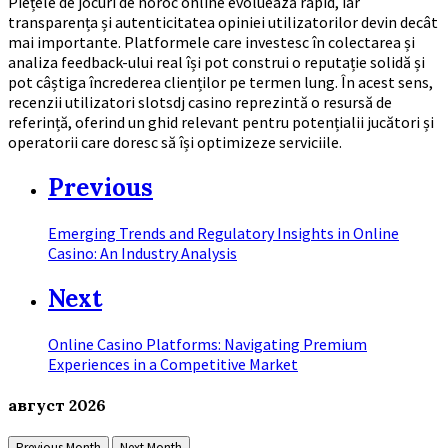
Piețele de jocuri de noroc online evoluează rapid, iar
transparența și autenticitatea opiniei utilizatorilor devin decât
mai importante. Platformele care investesc în colectarea și
analiza feedback-ului real își pot construi o reputație solidă și
pot câștiga încrederea clienților pe termen lung. În acest sens,
recenzii utilizatori slotsdj casino reprezintă o resursă de
referință, oferind un ghid relevant pentru potențialii jucători și
operatorii care doresc să își optimizeze serviciile.
Previous
Emerging Trends and Regulatory Insights in Online
Casino: An Industry Analysis
Next
Online Casino Platforms: Navigating Premium
Experiences in a Competitive Market
август
2026
Previous Month
Next Month