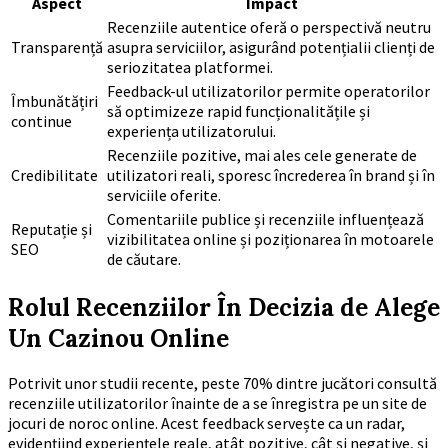
Aspect
Impact
Recenziile autentice oferă o perspectivă neutru
Transparență
asupra serviciilor, asigurând potențialii clienți de
seriozitatea platformei.
Feedback-ul utilizatorilor permite operatorilor
Îmbunătățiri
să optimizeze rapid funcționalitățile și
continue
experiența utilizatorului.
Recenziile pozitive, mai ales cele generate de
Credibilitate
utilizatori reali, sporesc încrederea în brand și în
serviciile oferite.
Comentariile publice și recenziile influențează
Reputație și
vizibilitatea online și poziționarea în motoarele
SEO
de căutare.
Rolul Recenziilor În Decizia de Alege
Un Cazinou Online
Potrivit unor studii recente, peste 70% dintre jucători consultă
recenziile utilizatorilor înainte de a se înregistra pe un site de
jocuri de noroc online. Acest feedback servește ca un radar,
evidențiind experiențele reale, atât pozitive, cât și negative, și