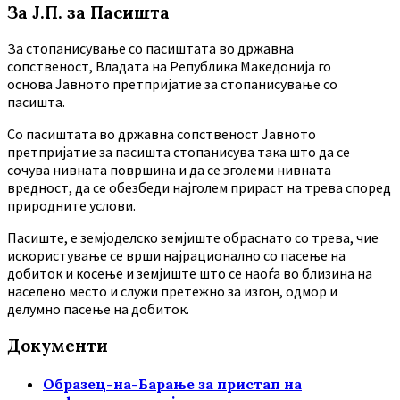
За Ј.П. за Пасишта
За стопанисување со пасиштата во државна
сопственост, Владата на Република Македонија го
основа Јавното претпријатие за стопанисување со
пасишта.
Co пасиштата во државна сопственост Јавното
претпријатие за пасишта стопанисува така што да се
сочува нивната површина и да се зголеми нивната
вредност, да се обезбеди најголем прираст на трева според
природните услови.
Пасиште, е земјоделско земјиште обраснато со трева, чие
искористување се врши најрационално со пасење на
добиток и косење и земјиште што се наоѓа во близина на
населено место и служи претежно за изгон, одмор и
делумно пасење на добиток.
Документи
Образец-на-Барање за пристап на