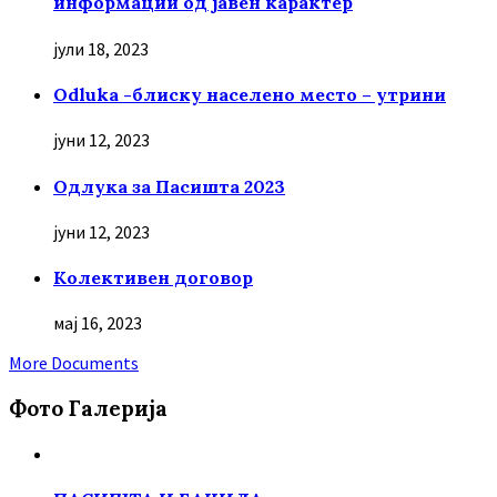
информации од јавен карактер
јули 18, 2023
Odluka -блиску населено место – утрини
јуни 12, 2023
Oдлука за Пасишта 2023
јуни 12, 2023
Колективен договор
мај 16, 2023
More Documents
Фото Галерија