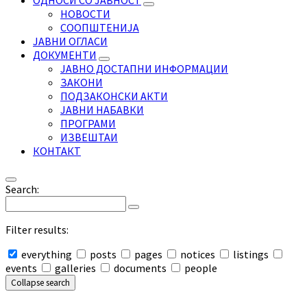
ОДНОСИ СО ЈАВНОСТ
НОВОСТИ
СООПШТЕНИЈА
ЈАВНИ ОГЛАСИ
ДОКУМЕНТИ
ЈАВНО ДОСТАПНИ ИНФОРМАЦИИ
ЗАКОНИ
ПОДЗАКОНСКИ АКТИ
ЈАВНИ НАБАВКИ
ПРОГРАМИ
ИЗВЕШТАИ
КОНТАКТ
Search:
Filter results:
everything
posts
pages
notices
listings
events
galleries
documents
people
Collapse search