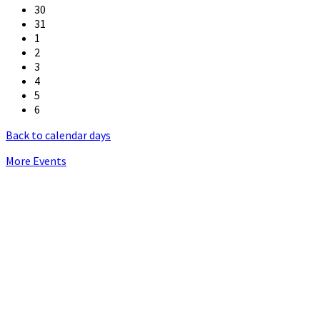
30
31
1
2
3
4
5
6
Back to calendar days
More Events