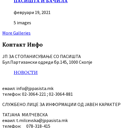
ПАСИШТА И БАЧИЛА
февруари 19, 2021
5 images
More Galleries
Контакт Инфо
ЈП ЗА СТОПАНИСУВАЊЕ СО ПАСИШТА
Бул.Партизански oдреди бр.145, 1000 Скопје
НОВОСТИ
емаил: info@jppasista.mk
телефон: 02-3064-221 ; 02-3064-881
СЛУЖБЕНО ЛИЦЕ ЗА ИНФОРМАЦИИ ОД ЈАВЕН КАРАКТЕР
ТАТЈАНА МИЛЧЕВСКА
емаил: t.milcevska@jppasista.mk
телефон: 078-318-415