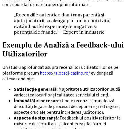
contribuie la formarea unei opinii informate.
„Recenziile autentice dau transparență și
ajută jucătorii să aleagă platforma potrivită,
evitând astfel experiențele negative și
potențialele fraude.” – Expert în industrie
Exemplu de Analiză a Feedback-ului
Utilizatorilor
Un studiu aprofundat asupra recenziilor utilizatorilor de pe
platforme precum
https://slotsdj-casino.ro/
evidențiază
câteva tendințe:
Satisfacție generală:
Majoritatea utilizatorilor laudă
varietatea jocurilor și calitatea serviciului clienți.
Îmbunătățiri necesare:
Unele recenzii semnalează
dificultăți legate de procesul de depunere și retragere,
aspecte cruciale pentru încrederea jucătorilor.
Aspecte de siguranță:
Feedback-ul pozitiv referitor la
măsurile de securitate și licențierea platformei