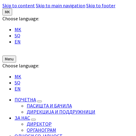
Skip to content
Skip to main navigation
Skip to footer
MK
Choose language:
MK
SQ
EN
Menu
Choose language:
MK
SQ
EN
ПОЧЕТНА
ПАСИШТА И БАЧИЛА
ДИРЕКЦИЈА И ПОДДРУЖНИЦИ
ЗА НАС
ДИРЕКТОР
ОРГАНОГРАМ