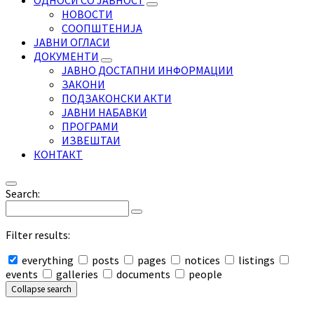
ОДНОСИ СО ЈАВНОСТ
НОВОСТИ
СООПШТЕНИЈА
ЈАВНИ ОГЛАСИ
ДОКУМЕНТИ
ЈАВНО ДОСТАПНИ ИНФОРМАЦИИ
ЗАКОНИ
ПОДЗАКОНСКИ АКТИ
ЈАВНИ НАБАВКИ
ПРОГРАМИ
ИЗВЕШТАИ
КОНТАКТ
Search:
Filter results:
everything
posts
pages
notices
listings
events
galleries
documents
people
Collapse search