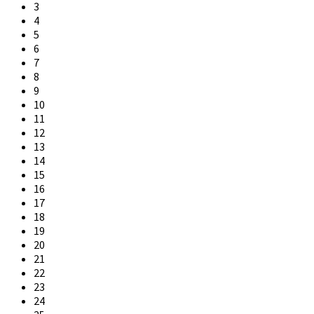
3
4
5
6
7
8
9
10
11
12
13
14
15
16
17
18
19
20
21
22
23
24