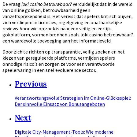
De vraag
loki casino betrouwbaar?
verduidelijkt dat in de wereld
van online gokken, betrouwbaarheid geen
vanzelfsprekendheid is. Het vereist dat spelers kritisch blijven,
zich verdiepen in licenties, regelgeving en onafhankelijke
reviews. Voor wie op zoek is naar een veilig en eerlijk
gokplatform, vormen bronnen zoals loki casino betrouwbaar?
een waardevolle toevoeging aan het informatieveld.
Door zich te richten op transparantie, veilig zoeken en het
kiezen van gereguleerde platforms, vermijden spelers
onnodige risico’s en zorgen ze voor een verantwoorde
speelervaring in een snel evoluerende sector.
Previous
Verantwortungsvolle Strategien im Online-Glücksspiel:
Der sinnvolle Einsatz von Bonusangeboten
Next
Digitale City-Management-Tools: Wie moderne