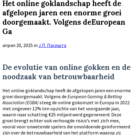
Het online goklandschap heeft de
afgelopen jaren een enorme groei
doorgemaakt. Volgens deEuropean
Ga
април 20, 2025
in
Ј.П. Пасишта
De evolutie van online gokken en de
noodzaak van betrouwbaarheid
Het online goklandschap heeft de afgelopen jaren een enorme
groei doorgemaakt. Volgens de
European Gaming & Betting
Association (EGBA)
steeg de online gokomzet in Europa in 2022
met ongeveer 12% ten opzichte van het voorgaande jaar,
waarin naar schatting €25 miljard werd gegenereerd. Deze
groei brengt echter ook verhoogde risico’s met zich mee,
vooral voor onwetende spelers die onvoldoende geïnformeerd
zijn over de betrouwbaarheid van het platform waarop zij