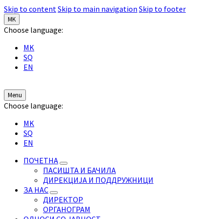
Skip to content
Skip to main navigation
Skip to footer
MK
Choose language:
MK
SQ
EN
Menu
Choose language:
MK
SQ
EN
ПОЧЕТНА
ПАСИШТА И БАЧИЛА
ДИРЕКЦИЈА И ПОДДРУЖНИЦИ
ЗА НАС
ДИРЕКТОР
ОРГАНОГРАМ