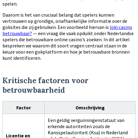
spelen.
Daarom is het van cruciaal belang dat spelers kunnen
vertrouwen op grondige, onafhankelijke informatie over de
goksites die zij gebruiken. Een voorbeeld hiervan is
loki casino
betrouwbaar?
— een vraag die vaak opduikt onder Nederlandse
spelers die betrouwbare online casino’s zoeken. In dit artikel
bespreken we waarom dit soort vragen centraal staan in de
keuze voor een gokplatform en hoe je betrouwbare bronnen
kunt identificeren.
Kritische factoren voor
betrouwbaarheid
Factor
Omschrijving
Een geldig vergunningenstatuut van
erkende autoriteiten zoals de
Kansspelautoriteit (Ksa) in Nederland
Licentie en