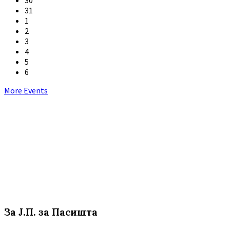
30
31
1
2
3
4
5
6
Back
More Events
to
calendar
days
За Ј.П. за Пасишта