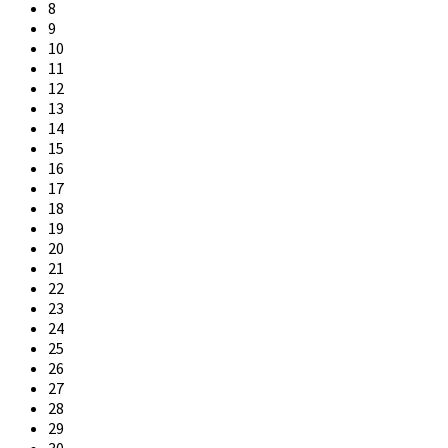
8
9
10
11
12
13
14
15
16
17
18
19
20
21
22
23
24
25
26
27
28
29