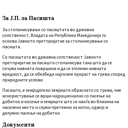
За Ј.П. за Пасишта
За стопанисување со пасиштата во државна
сопственост, Владата на Република Македонија го
основа Јавното претпријатие за стопанисување со
пасишта.
Co пасиштата во државна сопственост Јавното
претпријатие за пасишта стопанисува така што да се
сочува нивната површина и да се зголеми нивната
вредност, да се обезбеди најголем прираст на трева според
природните услови.
Пасиште, е земјоделско земјиште обраснато со трева, чие
искористување се врши најрационално со пасење на
добиток и косење и земјиште што се наоѓа во близина на
населено место и служи претежно за изгон, одмор и
делумно пасење на добиток.
Документи