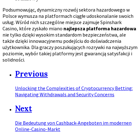
Podsumowując, dynamiczny rozwój sektora hazardowego w
Polsce wymusza na platformach ciągłe udoskonalanie swoich
usług. Wśród nich szczególne miejsce zajmuje Spinshark
Casino, które zyskało miano
najlepsza platforma hazardowa
nie tylko dzięki wysokim standardom bezpieczeństwa, ale
także dzięki innowacyjnemu podejściu do doświadczenia
użytkownika. Dla graczy poszukujących rozrywki na najwyższym
poziomie, wybór takiej platformy jest gwarancją satysfakcji i
solidności.
Previous
Unlocking the Complexities of Cryptocurrency Betting:
Navigating Withdrawals and Security Concerns
Next
Die Bedeutung von Cashback-Angeboten im modernen
Online-Casino-Markt