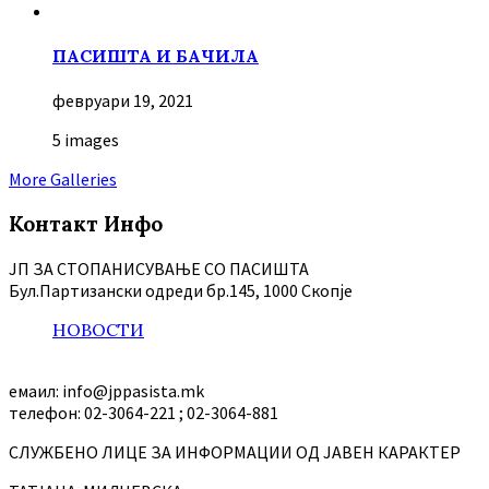
ПАСИШТА И БАЧИЛА
февруари 19, 2021
5 images
More Galleries
Контакт Инфо
ЈП ЗА СТОПАНИСУВАЊЕ СО ПАСИШТА
Бул.Партизански oдреди бр.145, 1000 Скопје
НОВОСТИ
емаил: info@jppasista.mk
телефон: 02-3064-221 ; 02-3064-881
СЛУЖБЕНО ЛИЦЕ ЗА ИНФОРМАЦИИ ОД ЈАВЕН КАРАКТЕР