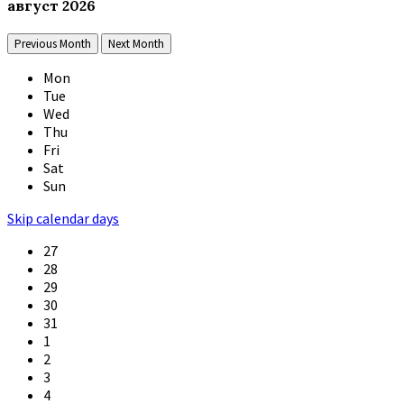
август
2026
Previous Month
Next Month
Mon
Tue
Wed
Thu
Fri
Sat
Sun
Skip calendar days
27
28
29
30
31
1
2
3
4