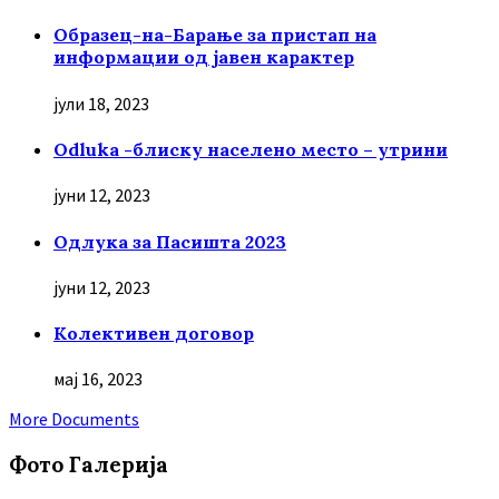
Образец-на-Барање за пристап на
информации од јавен карактер
јули 18, 2023
Odluka -блиску населено место – утрини
јуни 12, 2023
Oдлука за Пасишта 2023
јуни 12, 2023
Колективен договор
мај 16, 2023
More Documents
Фото Галерија