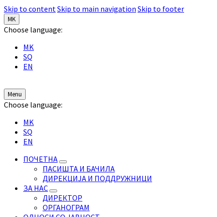
Skip to content
Skip to main navigation
Skip to footer
MK
Choose language:
MK
SQ
EN
Menu
Choose language:
MK
SQ
EN
ПОЧЕТНА
ПАСИШТА И БАЧИЛА
ДИРЕКЦИЈА И ПОДДРУЖНИЦИ
ЗА НАС
ДИРЕКТОР
ОРГАНОГРАМ