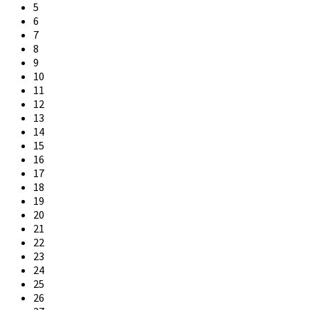
5
6
7
8
9
10
11
12
13
14
15
16
17
18
19
20
21
22
23
24
25
26