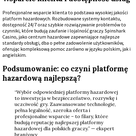
Profesjonalne wsparcie klienta to podstawa wysokiej jakości
platform hazardowych. Rozbudowane systemy kontaktu,
dostępność 24/7 oraz szybkie rozwiązywanie problemów to
czynniki, które budują zaufanie i lojalność graczy. Spinshark
Casino, jako centrum hazardowe zapewniające najlepsze
standardy obsługi, dba o pełne zadowolenie użytkowników,
oferując kompleksową pomoc zarówno w języku polskim, jak i
angielskim.
Podsumowanie: co czyni platformę
hazardową najlepszą?
“Wybór odpowiedniej platformy hazardowej
to inwestycja w bezpieczeństwo, rozrywkę i
uczciwość gry. Zaawansowane technologie,
pełna legalność, szeroka oferta i
profesjonalne wsparcie – to filary, które
budują reputację najlepszej platformy
hazardowej dla polskich graczy.” — ekspert
branżowy