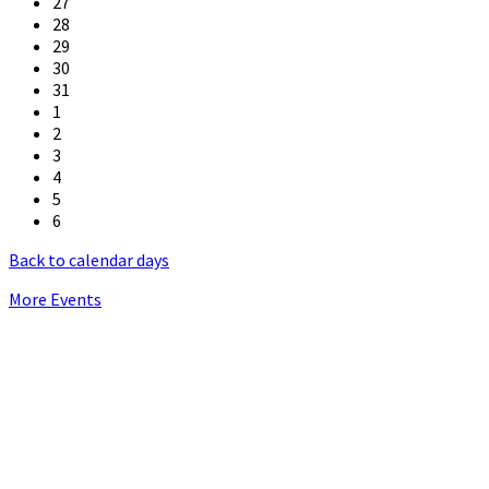
27
28
29
30
31
1
2
3
4
5
6
Back to calendar days
More Events