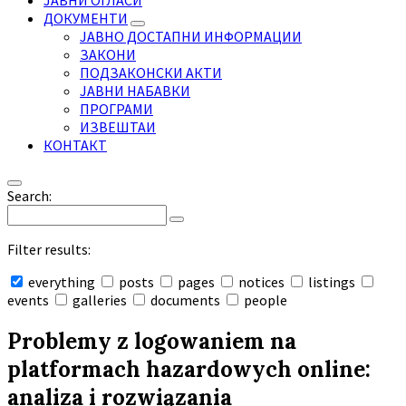
ЈАВНИ ОГЛАСИ
ДОКУМЕНТИ
ЈАВНО ДОСТАПНИ ИНФОРМАЦИИ
ЗАКОНИ
ПОДЗАКОНСКИ АКТИ
ЈАВНИ НАБАВКИ
ПРОГРАМИ
ИЗВЕШТАИ
КОНТАКТ
Search:
Filter results:
everything
posts
pages
notices
listings
events
galleries
documents
people
Collapse
search
Problemy z logowaniem na
platformach hazardowych online:
analiza i rozwiązania