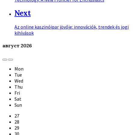
Next
Az online kaszinóipar jövője: innovációk, trendek és jogi
kihívások
август
2026
Previous
Next
Month
Month
Mon
Tue
Wed
Thu
Fri
Sat
Sun
Skip
27
calendar
28
days
29
30