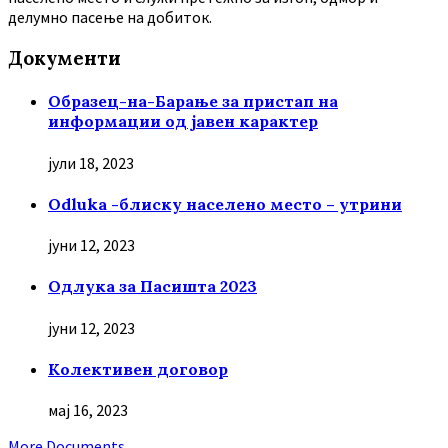
делумно пасење на добиток.
Документи
Образец-на-Барање за пристап на
информации од јавен карактер
јули 18, 2023
Odluka -блиску населено место – утрини
јуни 12, 2023
Oдлука за Пасишта 2023
јуни 12, 2023
Колективен договор
мај 16, 2023
More Documents