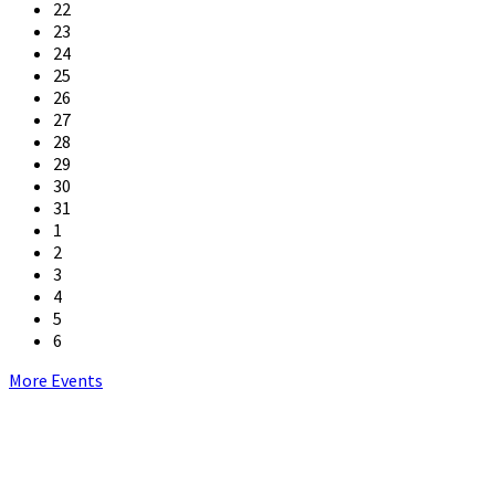
22
23
24
25
26
27
28
29
30
31
1
2
3
4
5
6
Back
More Events
to
calendar
days