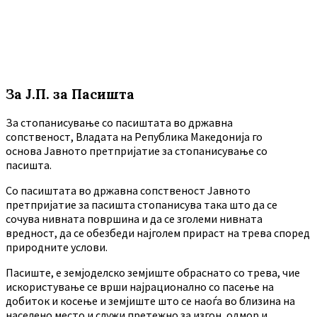
За Ј.П. за Пасишта
За стопанисување со пасиштата во државна
сопственост, Владата на Република Македонија го
основа Јавното претпријатие за стопанисување со
пасишта.
Co пасиштата во државна сопственост Јавното
претпријатие за пасишта стопанисува така што да се
сочува нивната површина и да се зголеми нивната
вредност, да се обезбеди најголем прираст на трева според
природните услови.
Пасиште, е земјоделско земјиште обраснато со трева, чие
искористување се врши најрационално со пасење на
добиток и косење и земјиште што се наоѓа во близина на
населено место и служи претежно за изгон, одмор и