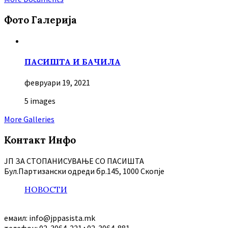
Фото Галерија
ПАСИШТА И БАЧИЛА
февруари 19, 2021
5 images
More Galleries
Контакт Инфо
ЈП ЗА СТОПАНИСУВАЊЕ СО ПАСИШТА
Бул.Партизански oдреди бр.145, 1000 Скопје
НОВОСТИ
емаил: info@jppasista.mk
телефон: 02-3064-221 ; 02-3064-881