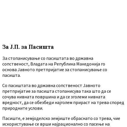
За Ј.П. за Пасишта
За стопанисување со пасиштата во државна
сопственост, Владата на Република Македонија го
основа Јавното претпријатие за стопанисување со
пасишта.
Co пасиштата во државна сопственост Јавното
претпријатие за пасишта стопанисува така што да се
сочува нивната површина и да се зголеми нивната
вредност, да се обезбеди најголем прираст на трева според
природните услови.
Пасиште, е земјоделско земјиште обраснато со трева, чие
искористување се врши најрационално со пасење на