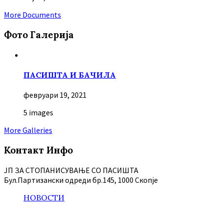
More Documents
Фото Галерија
ПАСИШТА И БАЧИЛА
февруари 19, 2021
5 images
More Galleries
Контакт Инфо
ЈП ЗА СТОПАНИСУВАЊЕ СО ПАСИШТА
Бул.Партизански oдреди бр.145, 1000 Скопје
НОВОСТИ