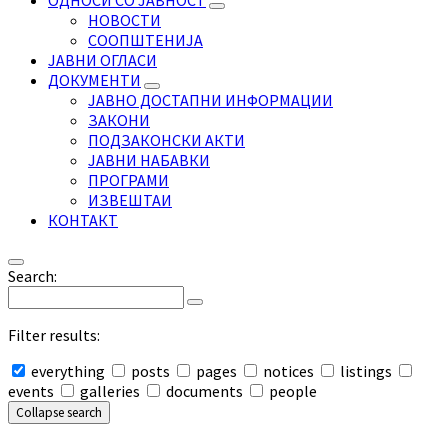
ОДНОСИ СО ЈАВНОСТ
НОВОСТИ
СООПШТЕНИЈА
ЈАВНИ ОГЛАСИ
ДОКУМЕНТИ
ЈАВНО ДОСТАПНИ ИНФОРМАЦИИ
ЗАКОНИ
ПОДЗАКОНСКИ АКТИ
ЈАВНИ НАБАВКИ
ПРОГРАМИ
ИЗВЕШТАИ
КОНТАКТ
Search:
Filter results:
everything
posts
pages
notices
listings
events
galleries
documents
people
Collapse search