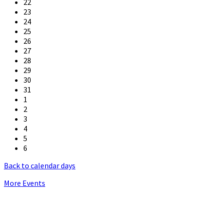
22
23
24
25
26
27
28
29
30
31
1
2
3
4
5
6
Back to calendar days
More Events