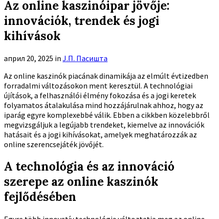
Az online kaszinóipar jövője:
innovációk, trendek és jogi
kihívások
април 20, 2025
in
Ј.П. Пасишта
Az online kaszinók piacának dinamikája az elmúlt évtizedben
forradalmi változásokon ment keresztül. A technológiai
újítások, a felhasználói élmény fokozása és a jogi keretek
folyamatos átalakulása mind hozzájárulnak ahhoz, hogy az
iparág egyre komplexebbé válik. Ebben a cikkben közelebbről
megvizsgáljuk a legújabb trendeket, kiemelve az innovációk
hatásait és a jogi kihívásokat, amelyek meghatározzák az
online szerencsejáték jövőjét.
A technológia és az innováció
szerepe az online kaszinók
fejlődésében
Egyre több innovatív technológia változtatja meg az online