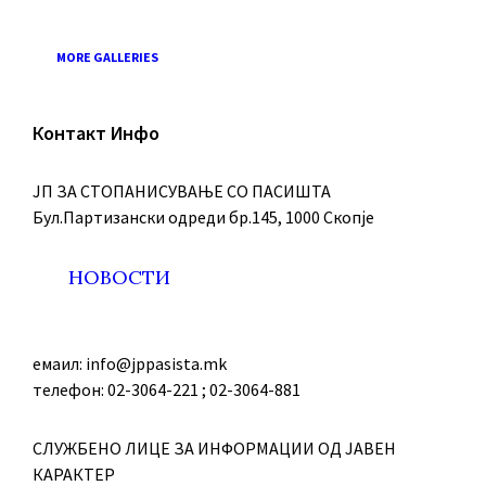
MORE GALLERIES
Контакт Инфо
ЈП ЗА СТОПАНИСУВАЊЕ СО ПАСИШТА
Бул.Партизански oдреди бр.145, 1000 Скопје
НОВОСТИ
емаил: info@jppasista.mk
телефон: 02-3064-221 ; 02-3064-881
СЛУЖБЕНО ЛИЦЕ ЗА ИНФОРМАЦИИ ОД ЈАВЕН
КАРАКТЕР