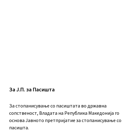
За Ј.П. за Пасишта
За стопанисување со пасиштата во државна
сопственост, Владата на Република Македонија го
основа Јавното претпријатие за стопанисување со
пасишта.