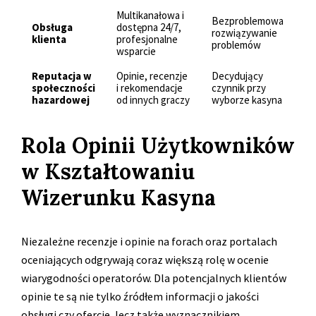
Multikanałowa i
Bezproblemowa
Obsługa
dostępna 24/7,
rozwiązywanie
klienta
profesjonalne
problemów
wsparcie
Reputacja w
Opinie, recenzje
Decydujący
społeczności
i rekomendacje
czynnik przy
hazardowej
od innych graczy
wyborze kasyna
Rola Opinii Użytkowników
w Kształtowaniu
Wizerunku Kasyna
Niezależne recenzje i opinie na forach oraz portalach
oceniających odgrywają coraz większą rolę w ocenie
wiarygodności operatorów. Dla potencjalnych klientów
opinie te są nie tylko źródłem informacji o jakości
obsługi czy ofercie, lecz także wyznacznikiem