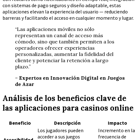
con sistemas de pago seguros y diseño adaptable, estas
aplicaciones elevan la experiencia del usuario — reduciendo
barreras y facilitando el acceso en cualquier momento y lugar.
“Las aplicaciones móviles no sólo
representan un canal de acceso más
cómodo, sino que también permiten a los
operadores ofrecer experiencias
personalizadas, aumentar la fidelidad del
cliente y potenciar la retención a largo
plazo.”
–
Expertos en Innovación Digital en Juegos
de Azar
Análisis de los beneficios clave de
las aplicaciones para casinos online
Beneficio
Descripción
Impacto
Los jugadores pueden
Incremento en la
acceder a sus juegos
frecuencia de
Accesibilidad