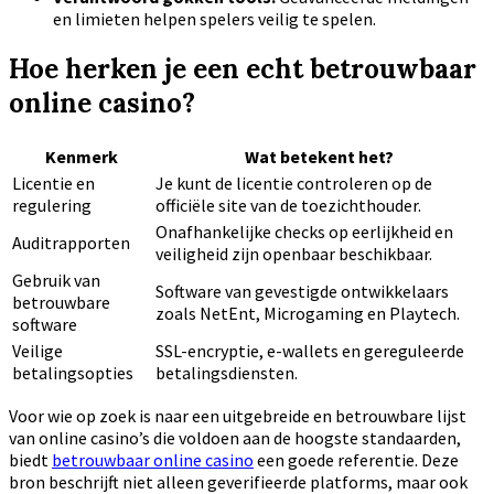
en limieten helpen spelers veilig te spelen.
Hoe herken je een echt betrouwbaar
online casino?
Kenmerk
Wat betekent het?
Licentie en
Je kunt de licentie controleren op de
regulering
officiële site van de toezichthouder.
Onafhankelijke checks op eerlijkheid en
Auditrapporten
veiligheid zijn openbaar beschikbaar.
Gebruik van
Software van gevestigde ontwikkelaars
betrouwbare
zoals NetEnt, Microgaming en Playtech.
software
Veilige
SSL-encryptie, e-wallets en gereguleerde
betalingsopties
betalingsdiensten.
Voor wie op zoek is naar een uitgebreide en betrouwbare lijst
van online casino’s die voldoen aan de hoogste standaarden,
biedt
betrouwbaar online casino
een goede referentie. Deze
bron beschrijft niet alleen geverifieerde platforms, maar ook