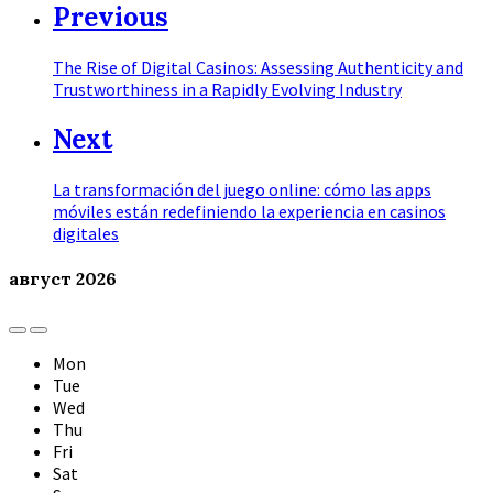
Previous
The Rise of Digital Casinos: Assessing Authenticity and
Trustworthiness in a Rapidly Evolving Industry
Next
La transformación del juego online: cómo las apps
móviles están redefiniendo la experiencia en casinos
digitales
август
2026
Previous
Next
Month
Month
Mon
Tue
Wed
Thu
Fri
Sat