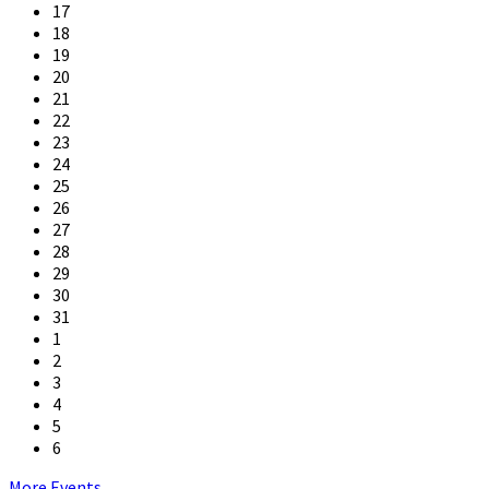
17
18
19
20
21
22
23
24
25
26
27
28
29
30
31
1
2
3
4
5
6
Back
More Events