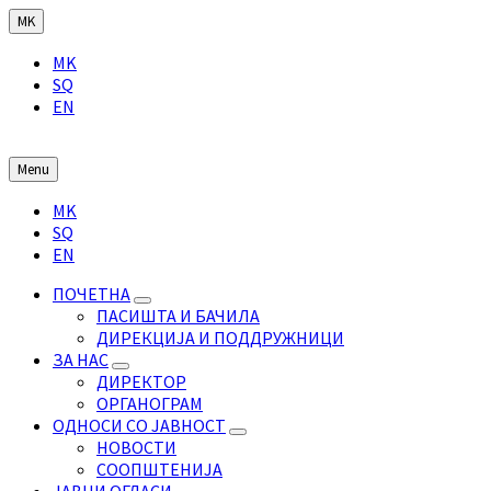
Skip
Skip
Skip
MK
to
to
to
Choose
content
main
footer
MK
language:
navigation
SQ
EN
Menu
Choose
MK
language:
SQ
EN
ПОЧЕТНА
ПАСИШТА И БАЧИЛА
ДИРЕКЦИЈА И ПОДДРУЖНИЦИ
ЗА НАС
ДИРЕКТОР
ОРГАНОГРАМ
ОДНОСИ СО ЈАВНОСТ
НОВОСТИ
СООПШТЕНИЈА