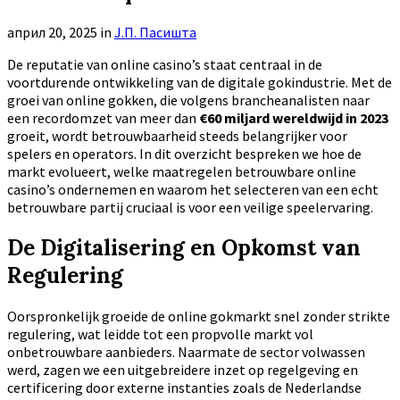
април 20, 2025
in
Ј.П. Пасишта
De reputatie van online casino’s staat centraal in de
voortdurende ontwikkeling van de digitale gokindustrie. Met de
groei van online gokken, die volgens brancheanalisten naar
een recordomzet van meer dan
€60 miljard wereldwijd in 2023
groeit, wordt betrouwbaarheid steeds belangrijker voor
spelers en operators. In dit overzicht bespreken we hoe de
markt evolueert, welke maatregelen betrouwbare online
casino’s ondernemen en waarom het selecteren van een echt
betrouwbare partij cruciaal is voor een veilige speelervaring.
De Digitalisering en Opkomst van
Regulering
Oorspronkelijk groeide de online gokmarkt snel zonder strikte
regulering, wat leidde tot een propvolle markt vol
onbetrouwbare aanbieders. Naarmate de sector volwassen
werd, zagen we een uitgebreidere inzet op regelgeving en
certificering door externe instanties zoals de Nederlandse