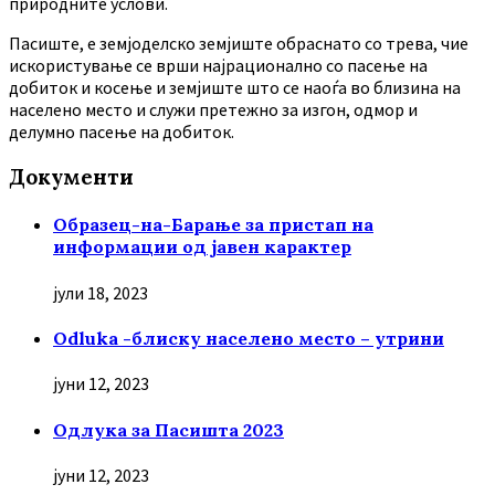
природните услови.
Пасиште, е земјоделско земјиште обраснато со трева, чие
искористување се врши најрационално со пасење на
добиток и косење и земјиште што се наоѓа во близина на
населено место и служи претежно за изгон, одмор и
делумно пасење на добиток.
Документи
Образец-на-Барање за пристап на
информации од јавен карактер
јули 18, 2023
Odluka -блиску населено место – утрини
јуни 12, 2023
Oдлука за Пасишта 2023
јуни 12, 2023