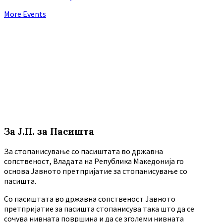
More Events
За Ј.П. за Пасишта
За стопанисување со пасиштата во државна
сопственост, Владата на Република Македонија го
основа Јавното претпријатие за стопанисување со
пасишта.
Co пасиштата во државна сопственост Јавното
претпријатие за пасишта стопанисува така што да се
сочува нивната површина и да се зголеми нивната