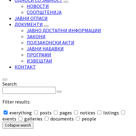
ОДНОСИ СО ЈАВНОСТ
НОВОСТИ
СООПШТЕНИЈА
ЈАВНИ ОГЛАСИ
ДОКУМЕНТИ
ЈАВНО ДОСТАПНИ ИНФОРМАЦИИ
ЗАКОНИ
ПОДЗАКОНСКИ АКТИ
ЈАВНИ НАБАВКИ
ПРОГРАМИ
ИЗВЕШТАИ
КОНТАКТ
Search:
Filter results:
everything
posts
pages
notices
listings
events
galleries
documents
people
Collapse search