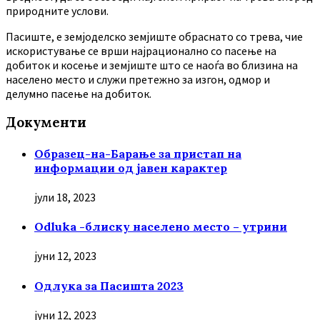
природните услови.
Пасиште, е земјоделско земјиште обраснато со трева, чие
искористување се врши најрационално со пасење на
добиток и косење и земјиште што се наоѓа во близина на
населено место и служи претежно за изгон, одмор и
делумно пасење на добиток.
Документи
Образец-на-Барање за пристап на
информации од јавен карактер
јули 18, 2023
Odluka -блиску населено место – утрини
јуни 12, 2023
Oдлука за Пасишта 2023
јуни 12, 2023