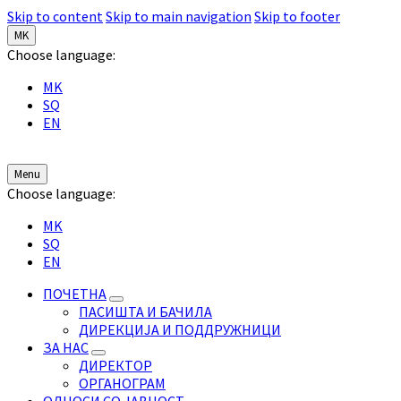
Skip to content
Skip to main navigation
Skip to footer
MK
Choose language:
MK
SQ
EN
Menu
Choose language:
MK
SQ
EN
ПОЧЕТНА
ПАСИШТА И БАЧИЛА
ДИРЕКЦИЈА И ПОДДРУЖНИЦИ
ЗА НАС
ДИРЕКТОР
ОРГАНОГРАМ