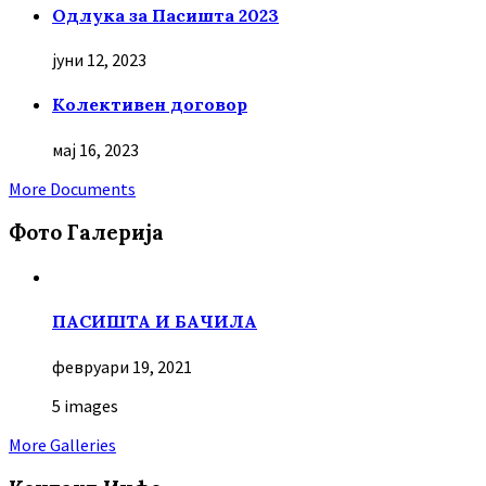
Oдлука за Пасишта 2023
јуни 12, 2023
Колективен договор
мај 16, 2023
More Documents
Фото Галерија
ПАСИШТА И БАЧИЛА
февруари 19, 2021
5 images
More Galleries