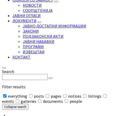
ОДНОСИ СО ЈАВНОСТ
НОВОСТИ
СООПШТЕНИЈА
ЈАВНИ ОГЛАСИ
ДОКУМЕНТИ
ЈАВНО ДОСТАПНИ ИНФОРМАЦИИ
ЗАКОНИ
ПОДЗАКОНСКИ АКТИ
ЈАВНИ НАБАВКИ
ПРОГРАМИ
ИЗВЕШТАИ
КОНТАКТ
Search:
Filter results:
everything
posts
pages
notices
listings
events
galleries
documents
people
Collapse search