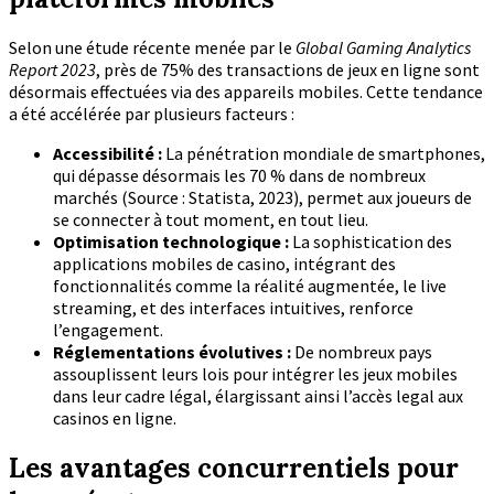
Selon une étude récente menée par le
Global Gaming Analytics
Report 2023
, près de 75% des transactions de jeux en ligne sont
désormais effectuées via des appareils mobiles. Cette tendance
a été accélérée par plusieurs facteurs :
Accessibilité :
La pénétration mondiale de smartphones,
qui dépasse désormais les 70 % dans de nombreux
marchés (Source : Statista, 2023), permet aux joueurs de
se connecter à tout moment, en tout lieu.
Optimisation technologique :
La sophistication des
applications mobiles de casino, intégrant des
fonctionnalités comme la réalité augmentée, le live
streaming, et des interfaces intuitives, renforce
l’engagement.
Réglementations évolutives :
De nombreux pays
assouplissent leurs lois pour intégrer les jeux mobiles
dans leur cadre légal, élargissant ainsi l’accès legal aux
casinos en ligne.
Les avantages concurrentiels pour