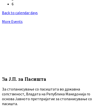
6
Back to calendar days
More Events
За Ј.П. за Пасишта
За стопанисување со пасиштата во државна
сопственост, Владата на Република Македонија го
основа Јавното претпријатие за стопанисување со
пасишта.