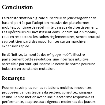
Conclusion
La transformation digitale du secteur de jeux d’argent et de
hasard, portée par l’adoption massive des plateformes
mobiles, continue de redéfinir le paysage du divertissement.
Les opérateurs qui investissent dans l’optimisation mobile,
tout en respectant les cadres réglementaires, seront ceux qui
sauront tirer parti des opportunités sur un marché en
expansion rapide.
En définitive, la montée des
wingaga mobile
illustre
parfaitement cette révolution : une interface intuitive,
accessible partout, qui incarne la nouvelle norme pour une
industrie en constante mutation.
Remarque
Pour en savoir plus sur les solutions mobiles innovantes
proposées par des leaders du secteur, consultez wingaga
casino. Le site met en avant une plateforme responsive et
performante, adaptée aux exigences modernes des joueurs