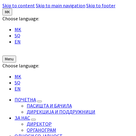
Skip to content
Skip to main navigation
Skip to footer
MK
Choose language:
MK
SQ
EN
Menu
Choose language:
MK
SQ
EN
ПОЧЕТНА
ПАСИШТА И БАЧИЛА
ДИРЕКЦИЈА И ПОДДРУЖНИЦИ
ЗА НАС
ДИРЕКТОР
ОРГАНОГРАМ