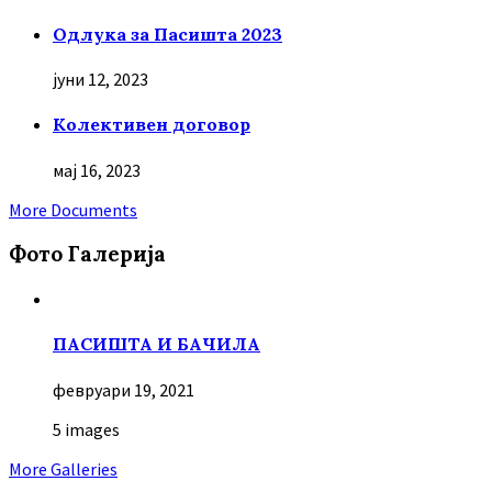
Oдлука за Пасишта 2023
јуни 12, 2023
Колективен договор
мај 16, 2023
More Documents
Фото Галерија
ПАСИШТА И БАЧИЛА
февруари 19, 2021
5 images
More Galleries