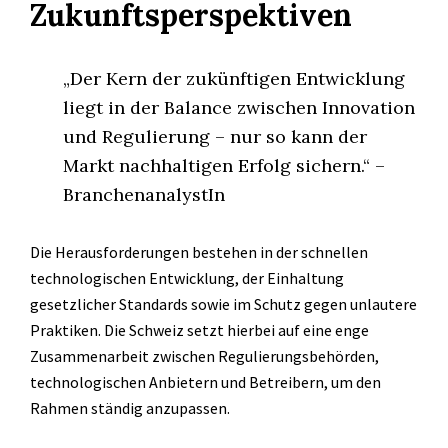
Zukunftsperspektiven
„Der Kern der zukünftigen Entwicklung
liegt in der Balance zwischen Innovation
und Regulierung – nur so kann der
Markt nachhaltigen Erfolg sichern.“ –
BranchenanalystIn
Die Herausforderungen bestehen in der schnellen
technologischen Entwicklung, der Einhaltung
gesetzlicher Standards sowie im Schutz gegen unlautere
Praktiken. Die Schweiz setzt hierbei auf eine enge
Zusammenarbeit zwischen Regulierungsbehörden,
technologischen Anbietern und Betreibern, um den
Rahmen ständig anzupassen.