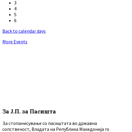
3
4
5
6
Back to calendar days
More Events
За Ј.П. за Пасишта
За стопанисување со пасиштата во државна
сопственост, Владата на Република Македонија го