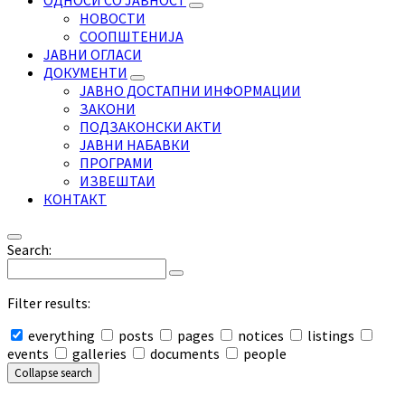
ОДНОСИ СО ЈАВНОСТ
НОВОСТИ
СООПШТЕНИЈА
ЈАВНИ ОГЛАСИ
ДОКУМЕНТИ
ЈАВНО ДОСТАПНИ ИНФОРМАЦИИ
ЗАКОНИ
ПОДЗАКОНСКИ АКТИ
ЈАВНИ НАБАВКИ
ПРОГРАМИ
ИЗВЕШТАИ
КОНТАКТ
Search:
Filter results:
everything
posts
pages
notices
listings
events
galleries
documents
people
Collapse search