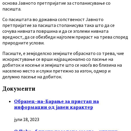
основа Јавното претпријатие за стопанисување со
пасишта.
Co пасиштата во државна сопственост Јавното
претпријатие за пасишта стопанисува така што да се
сочува нивната површина и да се зголеми нивната
вредност, да се обезбеди најголем прираст на трева според
природните услови.
Пасиште, е земјоделско земјиште обраснато со трева, чие
искористување се врши најрационално со пасење на
добиток и косење и земјиште што се наоѓа во близина на
населено место и служи претежно за изгон, одмор и
делумно пасење на добиток.
Документи
Образец-на-Барање за пристап на
информации од јавен карактер
јули 18, 2023