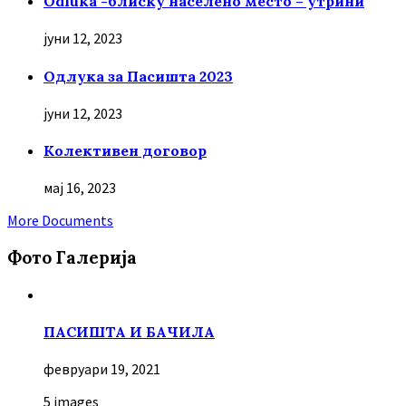
Odluka -блиску населено место – утрини
јуни 12, 2023
Oдлука за Пасишта 2023
јуни 12, 2023
Колективен договор
мај 16, 2023
More Documents
Фото Галерија
ПАСИШТА И БАЧИЛА
февруари 19, 2021
5 images