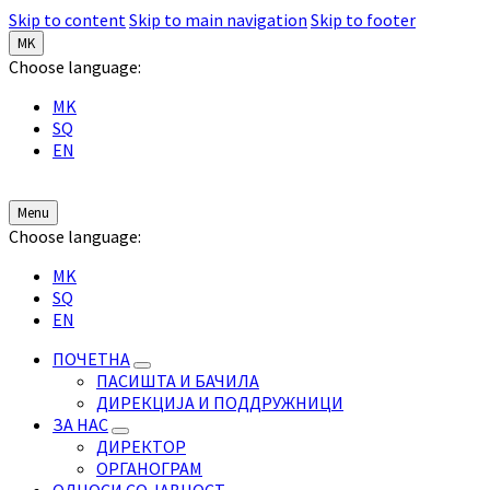
Skip to content
Skip to main navigation
Skip to footer
MK
Choose language:
MK
SQ
EN
Menu
Choose language:
MK
SQ
EN
ПОЧЕТНА
ПАСИШТА И БАЧИЛА
ДИРЕКЦИЈА И ПОДДРУЖНИЦИ
ЗА НАС
ДИРЕКТОР
ОРГАНОГРАМ