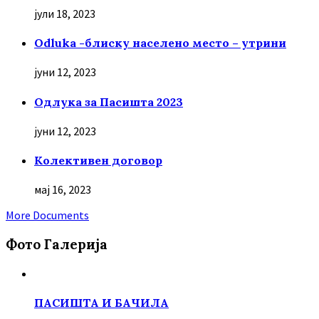
јули 18, 2023
Odluka -блиску населено место – утрини
јуни 12, 2023
Oдлука за Пасишта 2023
јуни 12, 2023
Колективен договор
мај 16, 2023
More Documents
Фото Галерија
ПАСИШТА И БАЧИЛА