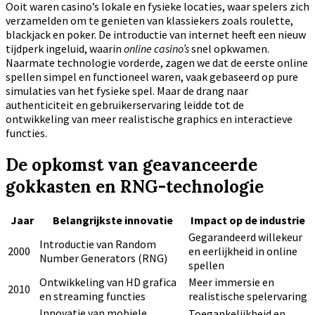
Ooit waren casino’s lokale en fysieke locaties, waar spelers zich
verzamelden om te genieten van klassiekers zoals roulette,
blackjack en poker. De introductie van internet heeft een nieuw
tijdperk ingeluid, waarin
online casino’s
snel opkwamen.
Naarmate technologie vorderde, zagen we dat de eerste online
spellen simpel en functioneel waren, vaak gebaseerd op pure
simulaties van het fysieke spel. Maar de drang naar
authenticiteit en gebruikerservaring leidde tot de
ontwikkeling van meer realistische graphics en interactieve
functies.
De opkomst van geavanceerde
gokkasten en RNG-technologie
Jaar
Belangrijkste innovatie
Impact op de industrie
Gegarandeerd willekeur
Introductie van Random
2000
en eerlijkheid in online
Number Generators (RNG)
spellen
Ontwikkeling van HD grafica
Meer immersie en
2010
en streaming functies
realistische spelervaring
Innovatie van mobiele
Toegankelijkheid en