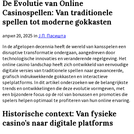
De Evolutie van Online
Casinospellen: Van traditionele
spellen tot moderne gokkasten
април 20, 2025
in
Ј.П. Пасишта
In de afgelopen decennia heeft de wereld van kansspelen een
disruptive transformatie ondergaan, aangedreven door
technologische innovaties en veranderende regelgeving. Het
online casino landschap heeft zich ontwikkeld van eenvoudige
digitale versies van traditionele spellen naar geavanceerde,
grafisch indrukwekkende gokkasten en interactieve
spelplatforms. In dit artikel onderzoeken we de belangrijkste
trends en ontwikkelingen die deze evolutie vormgeven, met
een bijzondere focus op de rol van bonussen en promoties die
spelers helpen optimaal te profiteren van hun online ervaring.
Historische context: Van fysieke
casino’s naar digitale platforms