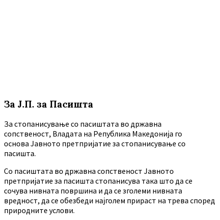
За Ј.П. за Пасишта
За стопанисување со пасиштата во државна
сопственост, Владата на Република Македонија го
основа Јавното претпријатие за стопанисување со
пасишта.
Co пасиштата во државна сопственост Јавното
претпријатие за пасишта стопанисува така што да се
сочува нивната површина и да се зголеми нивната
вредност, да се обезбеди најголем прираст на трева според
природните услови.