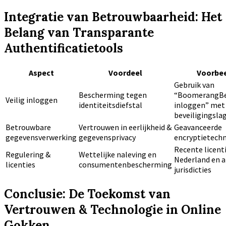
Integratie van Betrouwbaarheid: Het
Belang van Transparante
Authentificatietools
Aspect
Voordeel
Voorbe
Gebruik van
Bescherming tegen
“BoomerangBe
Veilig inloggen
identiteitsdiefstal
inloggen” met
beveiligingsla
Betrouwbare
Vertrouwen in eerlijkheid &
Geavanceerde
gegevensverwerking
gegevensprivacy
encryptietech
Recente licenti
Regulering &
Wettelijke naleving en
Nederland en 
licenties
consumentenbescherming
jurisdicties
Conclusie: De Toekomst van
Vertrouwen & Technologie in Online
Gokken