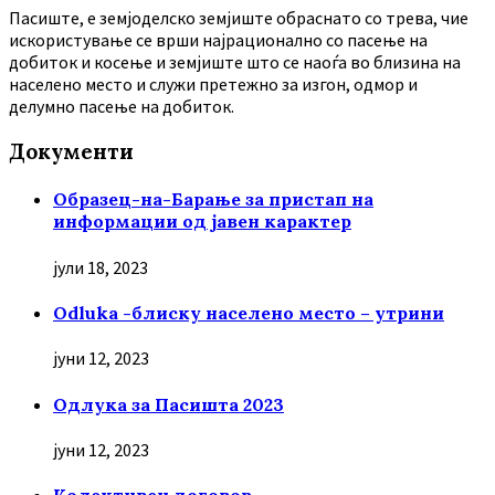
Пасиште, е земјоделско земјиште обраснато со трева, чие
искористување се врши најрационално со пасење на
добиток и косење и земјиште што се наоѓа во близина на
населено место и служи претежно за изгон, одмор и
делумно пасење на добиток.
Документи
Образец-на-Барање за пристап на
информации од јавен карактер
јули 18, 2023
Odluka -блиску населено место – утрини
јуни 12, 2023
Oдлука за Пасишта 2023
јуни 12, 2023