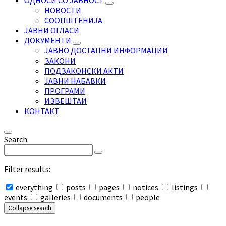
ОДНОСИ СО ЈАВНОСТ
НОВОСТИ
СООПШТЕНИЈА
ЈАВНИ ОГЛАСИ
ДОКУМЕНТИ
ЈАВНО ДОСТАПНИ ИНФОРМАЦИИ
ЗАКОНИ
ПОДЗАКОНСКИ АКТИ
ЈАВНИ НАБАВКИ
ПРОГРАМИ
ИЗВЕШТАИ
КОНТАКТ
Search:
Filter results:
everything
posts
pages
notices
listings
events
galleries
documents
people
Collapse search