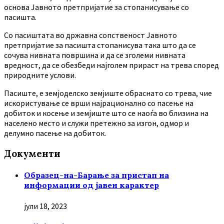
основа Јавното претпријатие за стопанисување со
пасишта.
Co пасиштата во државна сопственост Јавното
претпријатие за пасишта стопанисува така што да се
сочува нивната површина и да се зголеми нивната
вредност, да се обезбеди најголем прираст на трева според
природните услови.
Пасиште, е земјоделско земјиште обраснато со трева, чие
искористување се врши најрационално со пасење на
добиток и косење и земјиште што се наоѓа во близина на
населено место и служи претежно за изгон, одмор и
делумно пасење на добиток.
Документи
Образец-на-Барање за пристап на
информации од јавен карактер
јули 18, 2023